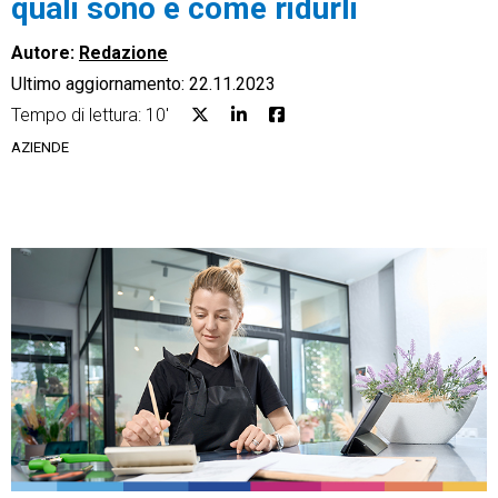
quali sono e come ridurli
Autore:
Redazione
Ultimo aggiornamento: 22.11.2023
Tempo di lettura: 10'
CRM
AZIENDE
Ecommerce
Email Marketing
Fatturazione
Financial Solutions
HR
Trust Services
TeamSystem Corporate