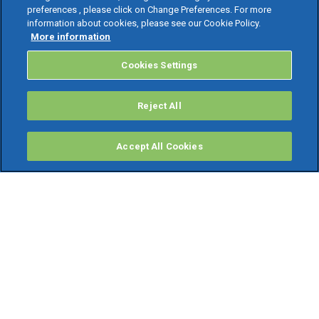
preferences , please click on Change Preferences. For more
information about cookies, please see our Cookie Policy.
More information
Cookies Settings
Reject All
Accept All Cookies
PRODOTTI
Software ERP
TeamSystem Studio AI
Fatture In Cloud
Soluzioni per Commercialisti
Software Cloud
Gestione contabile fiscale