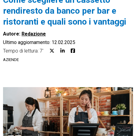
rendiresto da banco per bar e
ristoranti e quali sono i vantaggi
Autore:
Redazione
CRM
Ultimo aggiornamento: 12.02.2025
Ecommerce
Tempo di lettura: 7'
AZIENDE
Email Marketing
Fatturazione
Financial Solutions
HR
Trust Services
TeamSystem Corporate