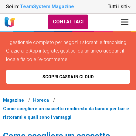
Sei in:
TeamSystem Magazine
Tutti i siti
CONTATTACI
Il gestionale completo per negozi, ristoranti e franchising.
Grazie alle App integrate, gestisci da un unico account il
locale fisico e l'e-commerce.
SCOPRI CASSA IN CLOUD
Magazine
Horeca
Come scegliere un cassetto rendiresto da banco per bar e
ristoranti e quali sono i vantaggi
Come scegliere un cassetto