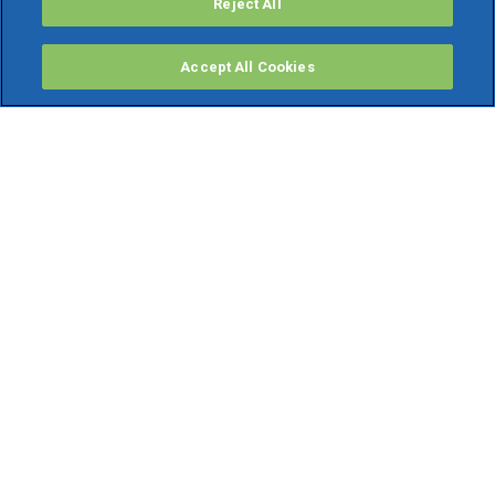
Reject All
Accept All Cookies
PRODOTTI
Software ERP
TeamSystem Studio AI
Fatture In Cloud
Soluzioni per Commercialisti
Software Cloud
Gestione contabile fiscale
Software Paghe
Gestionali Gratis
Software Professionisti Gratis
Finanza Agevolata
Bonus Fiscali
GRUPPO