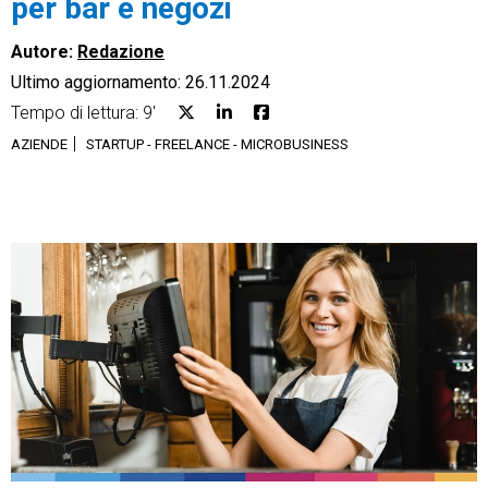
per bar e negozi
Autore:
Redazione
Ultimo aggiornamento: 26.11.2024
Tempo di lettura: 9'
CRM
AZIENDE
STARTUP - FREELANCE - MICROBUSINESS
Ecommerce
Email Marketing
Fatturazione
Financial Solutions
HR
Trust Services
TeamSystem Corporate