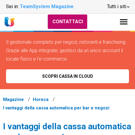
Sei in:
TeamSystem Magazine
Tutti i siti
CONTATTACI
Il gestionale completo per negozi, ristoranti e franchising.
Grazie alle App integrate, gestisci da un unico account il
locale fisico e l'e-commerce.
SCOPRI CASSA IN CLOUD
Magazine
Horeca
I vantaggi della cassa automatica per bar e negozi
I vantaggi della cassa automatica