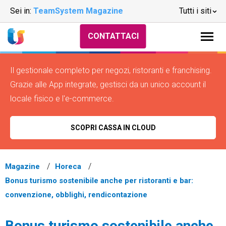
Sei in:
TeamSystem Magazine
Tutti i siti
CONTATTACI
Il gestionale completo per negozi, ristoranti e franchising.
Grazie alle App integrate, gestisci da un unico account il
locale fisico e l'e-commerce.
SCOPRI CASSA IN CLOUD
Magazine
Horeca
Bonus turismo sostenibile anche per ristoranti e bar:
convenzione, obblighi, rendicontazione
Bonus turismo sostenibile anche