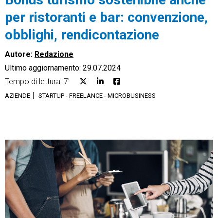
per ristoranti e bar: convenzione,
obblighi, rendicontazione
Autore:
Redazione
CRM
Ultimo aggiornamento: 29.07.2024
Ecommerce
Tempo di lettura: 7'
AZIENDE
STARTUP - FREELANCE - MICROBUSINESS
Email Marketing
Fatturazione
Financial Solutions
HR
Trust Services
TeamSystem Corporate