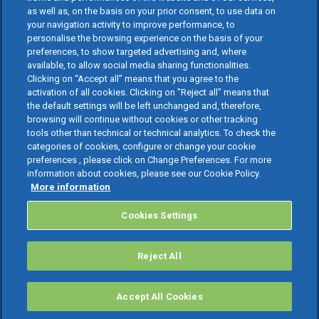
as well as, on the basis on your prior consent, to use data on
your navigation activity to improve performance, to
personalise the browsing experience on the basis of your
preferences, to show targeted advertising and, where
available, to allow social media sharing functionalities.
Clicking on “Accept all” means that you agree to the
activation of all cookies. Clicking on "Reject all" means that
the default settings will be left unchanged and, therefore,
browsing will continue without cookies or other tracking
tools other than technical or technical analytics. To check the
categories of cookies, configure or change your cookie
preferences , please click on Change Preferences. For more
information about cookies, please see our Cookie Policy.
More information
Cookies Settings
Reject All
Accept All Cookies