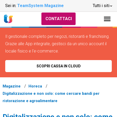
Sei in:
TeamSystem Magazine
Tutti i siti
CONTATTACI
Il gestionale completo per negozi, ristoranti e franchising.
Grazie alle App integrate, gestisci da un unico account il
locale fisico e l'e-commerce.
SCOPRI CASSA IN CLOUD
Magazine
Horeca
Digitalizzazione e non solo: come cercare bandi per
ristorazione e agroalimentare
Digitalizzazione e non solo: come