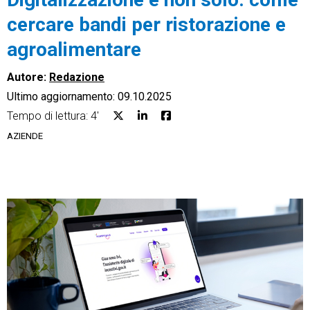
cercare bandi per ristorazione e
agroalimentare
Autore:
Redazione
CRM
Ultimo aggiornamento: 09.10.2025
Ecommerce
Tempo di lettura: 4'
AZIENDE
Email Marketing
Fatturazione
Financial Solutions
HR
Trust Services
TeamSystem Corporate