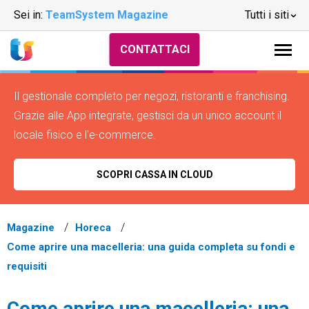
Sei in:
TeamSystem Magazine
Tutti i siti
CONTATTACI
Il gestionale completo per negozi, ristoranti e franchising.
Grazie alle App integrate, gestisci da un unico account il
locale fisico e l'e-commerce.
SCOPRI CASSA IN CLOUD
Magazine
Horeca
Come aprire una macelleria: una guida completa su fondi e
requisiti
Come aprire una macelleria: una