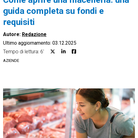
guida completa su fondi e
requisiti
Autore:
Redazione
CRM
Ultimo aggiornamento: 03.12.2025
Ecommerce
Tempo di lettura: 6'
AZIENDE
Email Marketing
Fatturazione
Financial Solutions
HR
Trust Services
TeamSystem Corporate