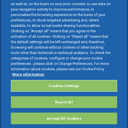
as well as, on the basis on your prior consent, to use data on
your navigation activity to improve performance, to
personalise the browsing experience on the basis of your
preferences, to show targeted advertising and, where
available, to allow social media sharing functionalities.
Clicking on “Accept all” means that you agree to the
activation of all cookies. Clicking on "Reject all" means that
the default settings will be left unchanged and, therefore,
browsing will continue without cookies or other tracking
tools other than technical or technical analytics. To check the
categories of cookies, configure or change your cookie
preferences , please click on Change Preferences. For more
information about cookies, please see our Cookie Policy.
More information
Cookies Settings
Reject All
Accept All Cookies