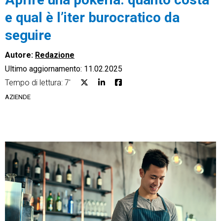
e qual è l’iter burocratico da
seguire
Autore:
Redazione
CRM
Ultimo aggiornamento: 11.02.2025
Ecommerce
Tempo di lettura: 7'
AZIENDE
Email Marketing
Fatturazione
Financial Solutions
HR
Trust Services
TeamSystem Corporate