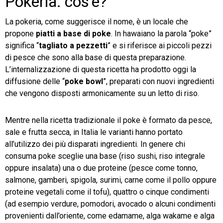
Pokeria: cos’è?
La pokeria, come suggerisce il nome, è un locale che
propone
piatti a base di poke
. In hawaiano la parola “poke”
significa “
tagliato a pezzetti
” e si riferisce ai piccoli pezzi
di pesce che sono alla base di questa preparazione.
L’internalizzazione di questa ricetta ha prodotto oggi la
diffusione delle “
poke bowl
”, preparati con nuovi ingredienti
che vengono disposti armonicamente su un letto di riso.
Mentre nella ricetta tradizionale il poke è formato da pesce,
sale e frutta secca, in Italia le varianti hanno portato
all’utilizzo dei più disparati ingredienti. In genere chi
consuma poke sceglie una base (riso sushi, riso integrale
oppure insalata) una o due proteine (pesce come tonno,
salmone, gamberi, spigola, surimi, carne come il pollo oppure
proteine vegetali come il tofu), quattro o cinque condimenti
(ad esempio verdure, pomodori, avocado o alcuni condimenti
provenienti dall’oriente, come edamame, alga wakame e alga