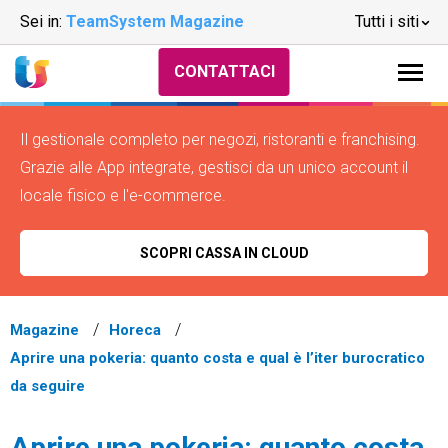
Sei in:
TeamSystem Magazine
Tutti i siti
CONTATTACI
Il gestionale completo per negozi, ristoranti e franchising.
Grazie alle App integrate, gestisci da un unico account il
locale fisico e l'e-commerce.
SCOPRI CASSA IN CLOUD
Magazine
Horeca
Aprire una pokeria: quanto costa e qual è l’iter burocratico
da seguire
Aprire una pokeria: quanto costa