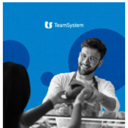
CRM
Ecommerce
Email Marketing
Fatturazione
Financial Solutions
HR
Trust Services
TeamSystem Corporate