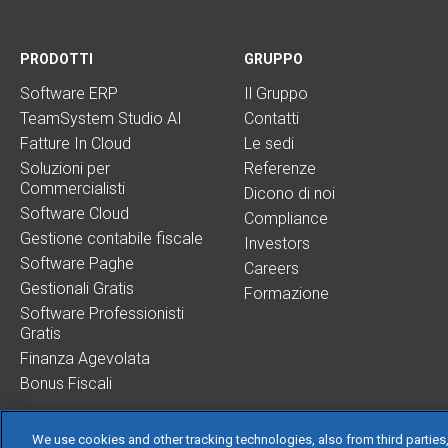
PRODOTTI
GRUPPO
Software ERP
Il Gruppo
TeamSystem Studio AI
Contatti
Fatture In Cloud
Le sedi
Soluzioni per
Referenze
Commercialisti
Dicono di noi
Software Cloud
Compliance
Gestione contabile fiscale
Investors
Software Paghe
Careers
Gestionali Gratis
Formazione
Software Professionisti
Gratis
Finanza Agevolata
Bonus Fiscali
We use cookies and other tracking technologies, also from third parties,