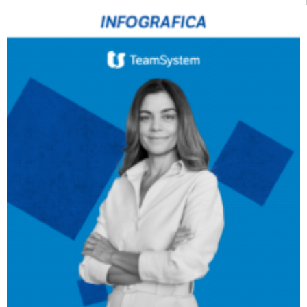
CRM
Ecommerce
Email Marketing
Fatturazione
Financial Solutions
HR
Trust Services
TeamSystem Corporate