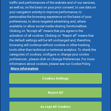
traffic and performances of the website and of our services,
as well as, on the basis on your prior consent, to use data on
your navigation activity to improve performance, to
personalise the browsing experience on the basis of your
preferences, to show targeted advertising and, where
available, to allow social media sharing functionalities.
Clicking on “Accept all” means that you agree to the
activation of all cookies. Clicking on "Reject all" means that
the default settings will be left unchanged and, therefore,
browsing will continue without cookies or other tracking
tools other than technical or technical analytics. To check the
categories of cookies, configure or change your cookie
preferences , please click on Change Preferences. For more
information about cookies, please see our Cookie Policy.
More information
Cookies Settings
Reject All
Accept All Cookies