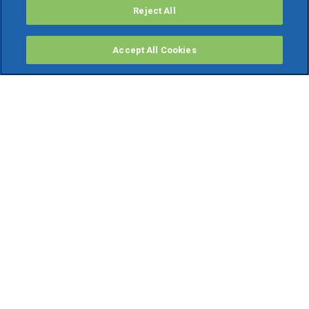
Reject All
Accept All Cookies
PRODOTTI
Software ERP
TeamSystem Studio AI
Fatture In Cloud
Soluzioni per Commercialisti
Software Cloud
Gestione contabile fiscale
Software Paghe
Gestionali Gratis
Software Professionisti Gratis
Finanza Agevolata
Bonus Fiscali