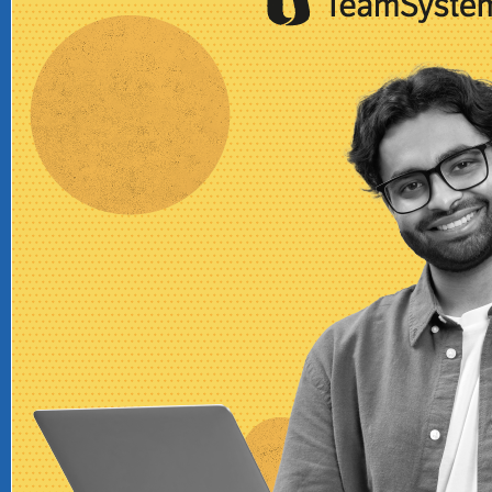
CRM
Ecommerce
Email Marketing
Fatturazione
Financial Solutions
HR
Trust Services
TeamSystem Corporate