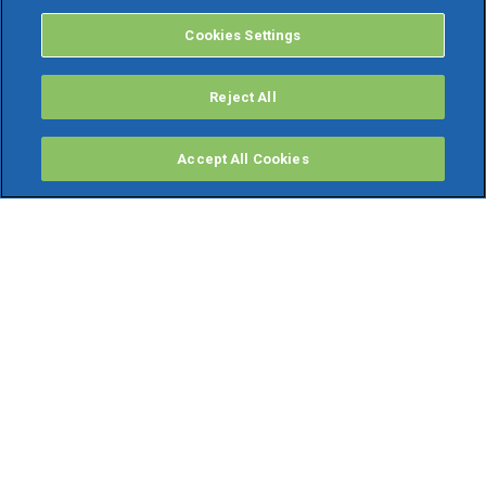
Cookies Settings
Reject All
Accept All Cookies
PRODOTTI
Software ERP
TeamSystem Studio AI
Fatture In Cloud
Soluzioni per Commercialisti
Software Cloud
Gestione contabile fiscale
Software Paghe
Gestionali Gratis
Software Professionisti Gratis