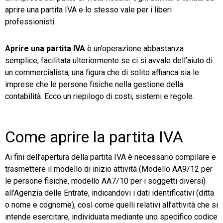
aprire una partita IVA e lo stesso vale per i liberi
professionisti.
Aprire una partita IVA
è un’operazione abbastanza
semplice, facilitata ulteriormente se ci si avvale dell’aiuto di
CRM
un commercialista, una figura che di solito affianca sia le
Ecommerce
imprese che le persone fisiche nella gestione della
contabilità. Ecco un riepilogo di costi, sistemi e regole.
Email Marketing
Fatturazione
Come aprire la partita IVA
Financial Solutions
Ai fini dell’apertura della partita IVA è necessario compilare e
HR
trasmettere il modello di inizio attività (Modello AA9/12 per
le persone fisiche, modello AA7/10 per i soggetti diversi)
Trust Services
all’Agenzia delle Entrate, indicandovi i dati identificativi (ditta
o nome e cognome), così come quelli relativi all’attività che si
intende esercitare, individuata mediante uno specifico codice
TeamSystem Corporate