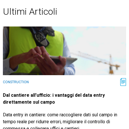
Ultimi Articoli
TeamSystem Store
CONSTRUCTION
Dal cantiere all’ufficio: i vantaggi del data entry
direttamente sul campo
Data entry in cantiere: come raccogliere dati sul campo in
tempo reale per ridurre errori, migliorare il controllo di
commessa e collegare uffici e cantieri.