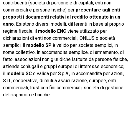
contribuenti (società di persone e di capitali, enti non
commerciali e persone fisiche) per
presentare agli enti
preposti i documenti relativi al reddito ottenuto in un
anno
. Esistono diversi modelli, differenti in base al proprio
regime fiscale: il
modello ENC
viene utilizzato per
CRM
dichiarazioni di enti non commerciali, ONLUS o società
semplici; il
modello SP
è valido per società semplici, in
Ecommerce
nome collettivo, in accomandita semplice, di armamento, di
fatto, associazioni non giuridiche istituite da persone fisiche,
Email Marketing
aziende coniugali e gruppi europei di interesse economico;
Fatturazione
il
modello SC
è valida per S.p.A., in accomandita per azioni,
S.r.l., cooperative, di mutua assicurazione, europee, enti
Financial Solutions
commerciali, trust con fini commerciali, società di gestione
del risparmio e banche.
HR
Trust Services
TeamSystem Corporate