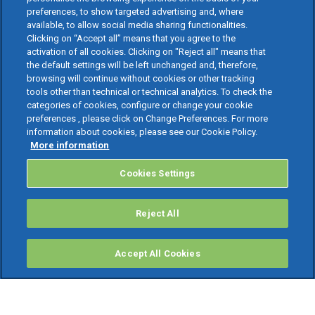
preferences, to show targeted advertising and, where
available, to allow social media sharing functionalities.
Clicking on “Accept all” means that you agree to the
activation of all cookies. Clicking on "Reject all" means that
the default settings will be left unchanged and, therefore,
browsing will continue without cookies or other tracking
tools other than technical or technical analytics. To check the
categories of cookies, configure or change your cookie
preferences , please click on Change Preferences. For more
information about cookies, please see our Cookie Policy.
More information
Cookies Settings
Reject All
Accept All Cookies