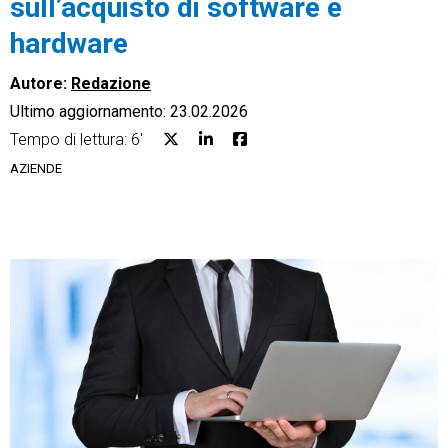
sull’acquisto di software e
hardware
Autore:
Redazione
Ultimo aggiornamento: 23.02.2026
CRM
Tempo di lettura: 6'
Ecommerce
AZIENDE
Email Marketing
Fatturazione
Financial Solutions
HR
Trust Services
TeamSystem Corporate