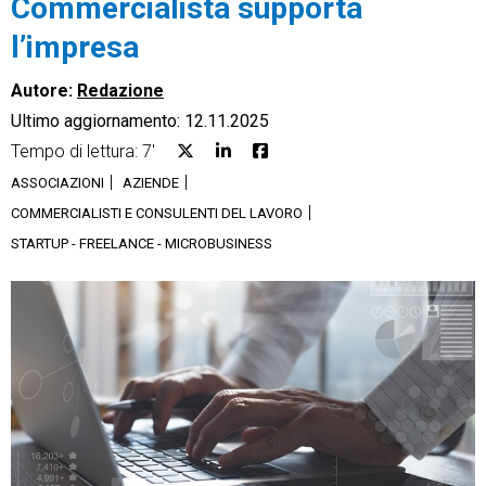
Commercialista supporta
l’impresa
Autore:
Redazione
Ultimo aggiornamento: 12.11.2025
CRM
Tempo di lettura: 7'
Ecommerce
ASSOCIAZIONI
AZIENDE
COMMERCIALISTI E CONSULENTI DEL LAVORO
Email Marketing
STARTUP - FREELANCE - MICROBUSINESS
Fatturazione
Financial Solutions
HR
Trust Services
TeamSystem Corporate