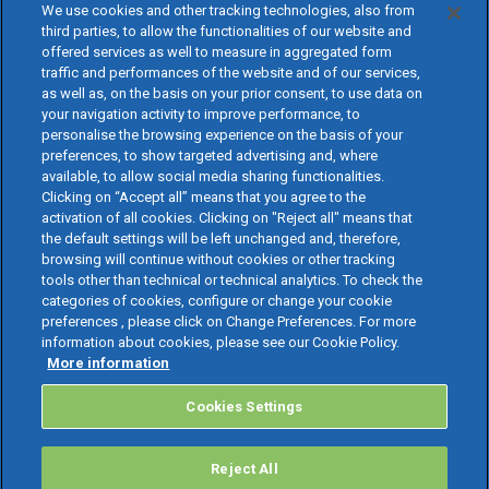
We use cookies and other tracking technologies, also from
third parties, to allow the functionalities of our website and
offered services as well to measure in aggregated form
traffic and performances of the website and of our services,
as well as, on the basis on your prior consent, to use data on
your navigation activity to improve performance, to
personalise the browsing experience on the basis of your
preferences, to show targeted advertising and, where
available, to allow social media sharing functionalities.
Clicking on “Accept all” means that you agree to the
activation of all cookies. Clicking on "Reject all" means that
the default settings will be left unchanged and, therefore,
browsing will continue without cookies or other tracking
tools other than technical or technical analytics. To check the
categories of cookies, configure or change your cookie
preferences , please click on Change Preferences. For more
information about cookies, please see our Cookie Policy.
More information
Cookies Settings
Reject All