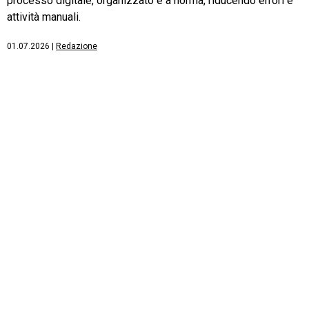
processo digitale, organizzato e a norma, riducendo errori e
attività manuali.
01.07.2026
|
Redazione