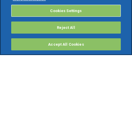
Cookies Settings
Reject All
Accept All Cookies
PRODOTTI
Software ERP
TeamSystem Studio AI
Fatture In Cloud
Soluzioni per Commercialisti
Software Cloud
Gestione contabile fiscale
Software Paghe
Gestionali Gratis
Software Professionisti Gratis