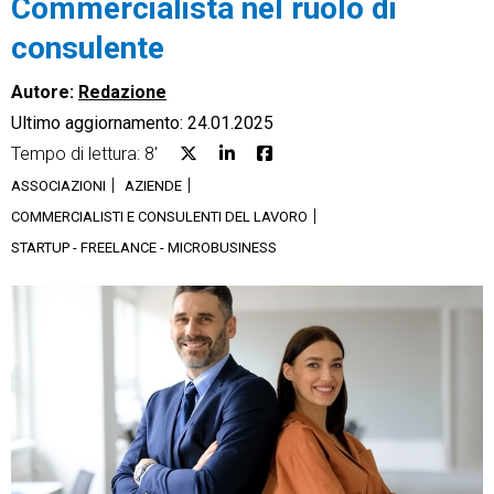
Commercialista nel ruolo di
consulente
Autore:
Redazione
Ultimo aggiornamento: 24.01.2025
CRM
Tempo di lettura: 8'
Ecommerce
ASSOCIAZIONI
AZIENDE
COMMERCIALISTI E CONSULENTI DEL LAVORO
Email Marketing
STARTUP - FREELANCE - MICROBUSINESS
Fatturazione
Financial Solutions
HR
Trust Services
TeamSystem Corporate