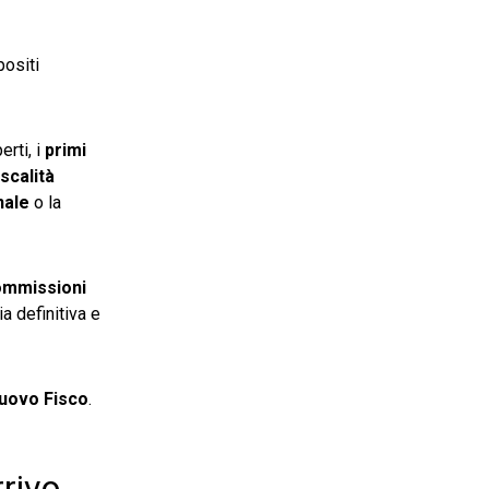
positi
rti, i
primi
iscalità
nale
o la
Commissioni
a definitiva e
uovo Fisco
.
rrivo