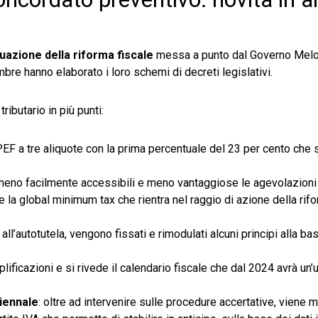
uazione della riforma fiscale
messa a punto dal Governo Melon
bre hanno elaborato i loro schemi di decreti legislativi.
ributario in più punti:
PEF a tre aliquote con la prima percentuale del 23 per cento che s
meno facilmente accessibili e meno vantaggiose le agevolazioni
he la global minimum tax che rientra nel raggio di azione della rif
o all’autotutela, vengono fissati e rimodulati alcuni principi alla b
ificazioni e si rivede il calendario fiscale che dal 2024 avrà un’
iennale
: oltre ad intervenire sulle procedure accertative, viene 