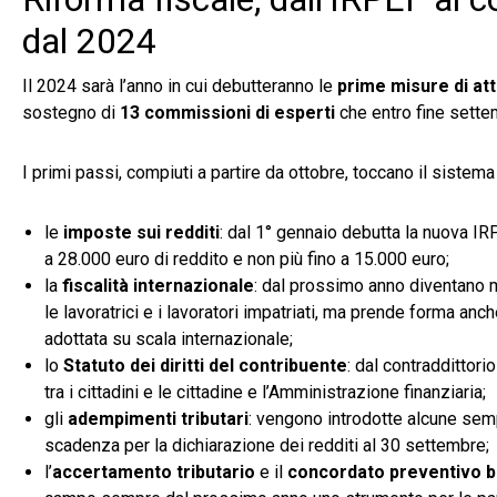
dal 2024
Il 2024 sarà l’anno in cui debutteranno le
prime misure di att
sostegno di
13 commissioni di esperti
che entro fine settem
I primi passi, compiuti a partire da ottobre, toccano il sistema t
le
imposte sui redditi
: dal 1° gennaio debutta la nuova IR
a 28.000 euro di reddito e non più fino a 15.000 euro;
la
fiscalità internazionale
: dal prossimo anno diventano 
le lavoratrici e i lavoratori impatriati, ma prende forma anc
adottata su scala internazionale;
lo
Statuto dei diritti del contribuente
: dal contraddittori
tra i cittadini e le cittadine e l’Amministrazione finanziaria;
gli
adempimenti tributari
: vengono introdotte alcune sempl
scadenza per la dichiarazione dei redditi al 30 settembre;
l’
accertamento tributario
e il
concordato preventivo b