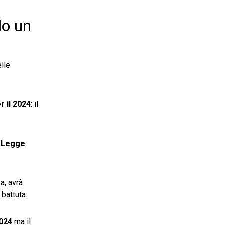
lo un
lle
r il 2024
: il
a
Legge
a, avrà
battuta.
2024
ma il