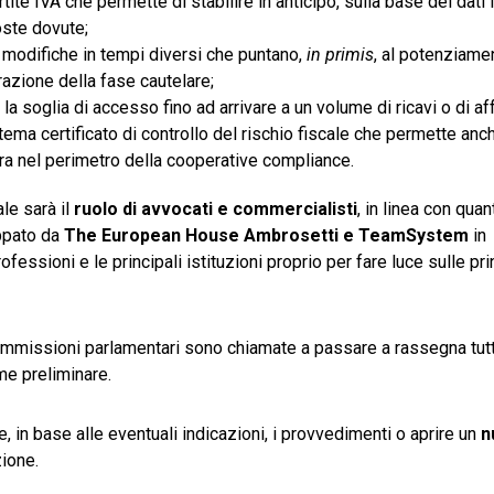
e IVA che permette di stabilire in anticipo, sulla base dei dati
oste dovute;
i modifiche in tempi diversi che puntano,
in primis
, al potenziame
erazione della fase cautelare;
la soglia di accesso fino ad arrivare a un volume di ricavi o di af
stema certificato di controllo del rischio fiscale che permette anc
tra nel perimetro della cooperative compliance.
le sarà il
ruolo di avvocati e commercialisti
, in linea con quan
ppato da
The European House Ambrosetti e TeamSystem
in
essioni e le principali istituzioni proprio per fare luce sulle pri
Commissioni parlamentari sono chiamate a passare a rassegna tut
me preliminare.
re, in base alle eventuali indicazioni, i provvedimenti o aprire un
n
ione.