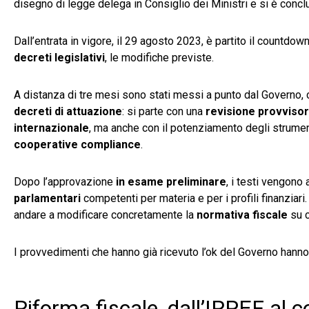
disegno di legge delega in Consiglio dei Ministri e si è conclu
Dall’entrata in vigore, il 29 agosto 2023, è partito il countdow
decreti legislativi
, le modifiche previste.
A distanza di tre mesi sono stati messi a punto dal Governo, 
decreti di attuazione
: si parte con una
revisione provvisori
internazionale
, ma anche con il potenziamento degli strument
cooperative compliance
.
Dopo l’approvazione
in esame preliminare
, i testi vengono
parlamentari
competenti per materia e per i profili finanziar
andare a modificare concretamente la
normativa fiscale
su c
I provvedimenti che hanno già ricevuto l’ok del Governo hanno a
Riforma fiscale, dall’IRPEF al c