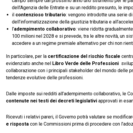
campo sempre dal prossimo anno uno strumento per le partit
dell’Agenzia delle Entrate e su un reddito presunto, le imp
il
contenzioso tributario
: vengono introdotte una serie d
dell’informatizzazione della giustizia tributaria e all’accel
l’
adempimento collaborativo
: viene ridotta gradualmente 
100 milioni nel 2028 e si prevede, tra le altre novità, un si
accedere a un regime premiale alternativo per chi non rien
In particolare, per la
certificazione del rischio fiscale
centra
evidenziato anche nel
Libro Verde delle Professioni
svilu
collaborazione con i principali stakeholder del mondo delle prof
tendenze evolutive delle professioni.
Dalle imposte sui redditi all’adempimento collaborativo, le 
contenute nei testi dei decreti legislativi
approvati in esa
Ricevuti i relativi pareri, il Governo potrà valutare se modifica
e risposta
con le Commissioni prima di procedere con l’adoz