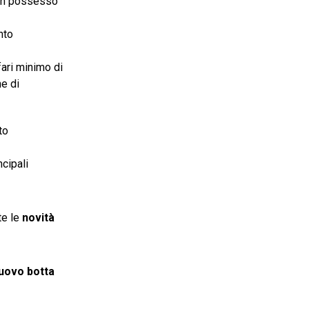
 in possesso
nto
fari minimo di
he di
to
ncipali
te le
novità
uovo botta