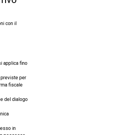
i con il
i applica fino
 previste per
orma fiscale
ase del dialogo
unica
messo in