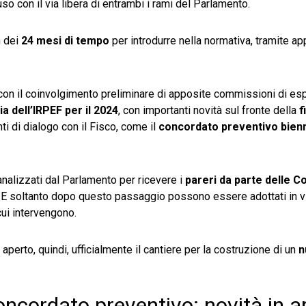
so con il via libera di entrambi i rami del Parlamento.
n dei
24 mesi di tempo
per introdurre nella normativa, tramite ap
con il coinvolgimento preliminare di apposite commissioni di espe
a dell’IRPEF per il 2024
, con importanti novità sul fronte della
f
i di dialogo con il Fisco, come il
concordato preventivo bien
 analizzati dal Parlamento per ricevere i
pareri da parte delle 
i. E soltanto dopo questo passaggio possono essere adottati in vi
ui intervengono.
perto, quindi, ufficialmente il cantiere per la costruzione di un
n
oncordato preventivo: novità in a