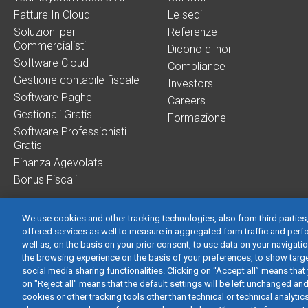
Fatture In Cloud
Le sedi
Soluzioni per
Referenze
Commercialisti
Dicono di noi
Software Cloud
Compliance
Gestione contabile fiscale
Investors
Software Paghe
Careers
Gestionali Gratis
Formazione
Software Professionisti
Gratis
Finanza Agevolata
Bonus Fiscali
We use cookies and other tracking technologies, also from third parties,
offered services as well to measure in aggregated form traffic and perf
well as, on the basis on your prior consent, to use data on your navigati
TeamSystem S.p.A.
the browsing experience on the basis of your preferences, to show targe
S.p.A. - Cap. Soc.
social media sharing functionalities. Clicking on “Accept all” means that 
on "Reject all" means that the default settings will be left unchanged an
Sede Legale e Ammi
cookies or other tracking tools other than technical or technical analyti