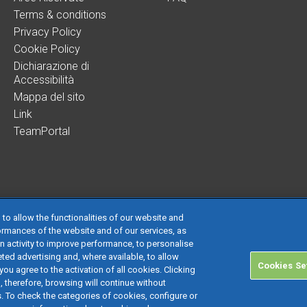
Terms & conditions
Privacy Policy
Cookie Policy
Dichiarazione di
Accessibilità
Mappa del sito
Link
TeamPortal
 to allow the functionalities of our website and
ormances of the website and of our services, as
on activity to improve performance, to personalise
 società con socio unico soggetta all’attività di direzione e coordinamento di TeamS
ted advertising and, where available, to allow
Cookies Se
 € 24.000.000 I.v. - C.C.I.A.A. delle Marche - P.I. 01035310414
you agree to the activation of all cookies. Clicking
d, therefore, browsing will continue without
nistrativa: Via Sandro Pertini, 88 - 61122 Pesaro (PU) - Tutti i diritti riservati
cs. To check the categories of cookies, configure or