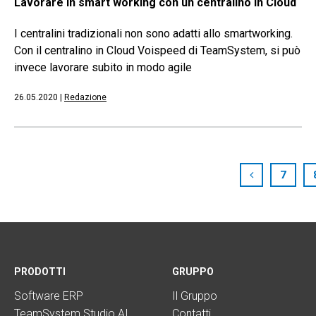
Lavorare in smart working con un centralino in Cloud
I centralini tradizionali non sono adatti allo smartworking.
Con il centralino in Cloud Voispeed di TeamSystem, si può
invece lavorare subito in modo agile
26.05.2020
|
Redazione
7
PRODOTTI
GRUPPO
Software ERP
Il Gruppo
TeamSystem Studio AI
Contatti