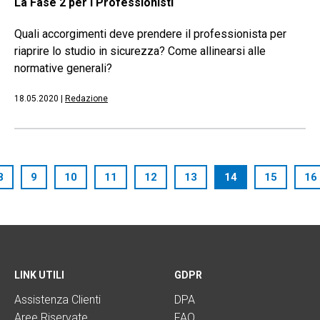
La Fase 2 per i Professionisti
Quali accorgimenti deve prendere il professionista per
riaprire lo studio in sicurezza? Come allinearsi alle
normative generali?
18.05.2020
|
Redazione
8
9
10
11
12
13
14
15
16
LINK UTILI
GDPR
Assistenza Clienti
DPA
Aree Riservate
FAQ