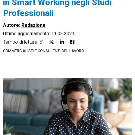
in Smart Working negli Studi
Professionali
Autore:
Redazione
Ultimo aggiornamento: 11.03.2021
CRM
Tempo di lettura: 5'
Ecommerce
COMMERCIALISTI E CONSULENTI DEL LAVORO
Email Marketing
Fatturazione
Financial Solutions
HR
Trust Services
TeamSystem Corporate