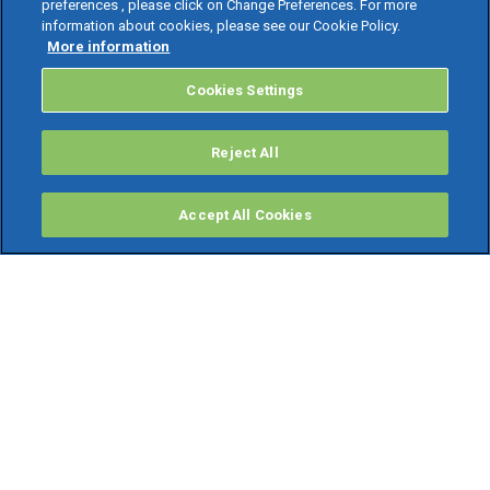
preferences , please click on Change Preferences. For more
information about cookies, please see our Cookie Policy.
More information
Cookies Settings
Reject All
Accept All Cookies
PRODOTTI
Software ERP
TeamSystem Studio AI
Fatture In Cloud
Soluzioni per Commercialisti
Software Cloud
Gestione contabile fiscale