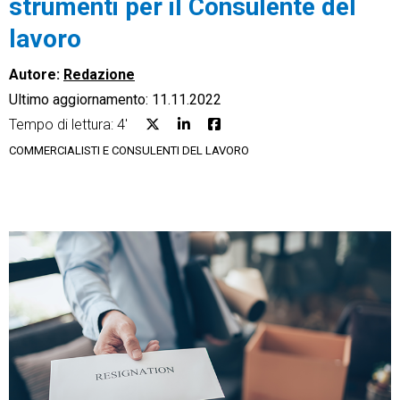
strumenti per il Consulente del
lavoro
Autore:
Redazione
Ultimo aggiornamento: 11.11.2022
CRM
Tempo di lettura: 4'
Ecommerce
COMMERCIALISTI E CONSULENTI DEL LAVORO
Email Marketing
Fatturazione
Financial Solutions
HR
Trust Services
TeamSystem Corporate