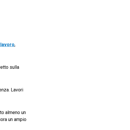
 lavoro
,
etto sulla
lenza. Lavori
iato almeno un
ncora un ampio