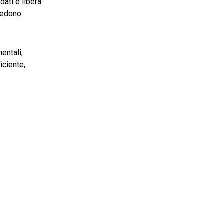
dati e libera
hiedono
entali,
iciente,