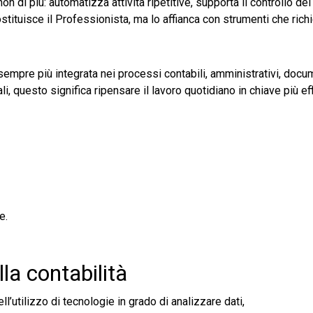
on di più: automatizza attività ripetitive, supporta il controllo dei 
ostituisce il Professionista, ma lo affianca con strumenti che ric
 sempre più integrata nei processi contabili, amministrativi, docum
i, questo significa ripensare il lavoro quotidiano in chiave più eff
e.
lla contabilità
ll’utilizzo di tecnologie in grado di analizzare dati,