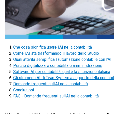
Che cosa significa usare l’AI nella contabilità
Come l’AI sta trasformando il lavoro dello Studio
Quali attività semplifica l’automazione contabile con l’AI
Perché digitalizzare contabilità e amministrazione
Software AI per contabilità: qual è la situazione italiana
Gli strumenti AI di TeamSystem a supporto della contabil
Domande frequenti sull’AI nella contabilità
Conclusioni
FAQ - Domande frequenti sull’AI nella contabilità