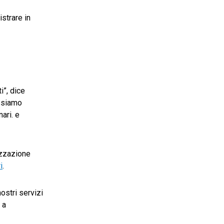
istrare in
i”, dice
ssiamo
nari. e
mizzazione
i
.
ostri servizi
 a