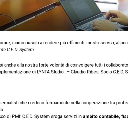
re, siamo riusciti a rendere più efficienti i nostri servizi, al pu
nte C.E.D. System
i anche alla nostra forte volontà di coinvolgere tutti i collaborato
l’implementazione di LYNFA Studio . – Claudio Ribes, Socio C.E.D.
ercialisti che credono fermamente nella cooperazione tra profes
io.
icco di PMI: C.E.D. System eroga servizi in
ambito contabile, fi