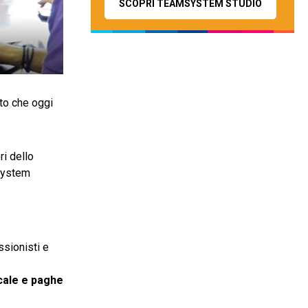
SCOPRI TEAMSYSTEM STUDIO
nto che oggi
ri dello
 System
sionisti e
scale e paghe