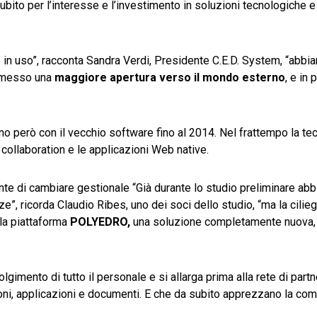
 subito per l’interesse e l’investimento in soluzioni tecnologiche e
 in uso”, racconta Sandra Verdi, Presidente C.E.D. System, “abbia
ermesso una
maggiore apertura
verso il mondo esterno
, e in 
tono però con il vecchio software fino al 2014. Nel frattempo la te
 collaboration e le applicazioni Web native.
ente di cambiare gestionale “Già durante lo studio preliminare ab
”, ricorda Claudio Ribes, uno dei soci dello studio, “ma la cilieg
la piattaforma
POLYEDRO,
una soluzione completamente nuova, 
lgimento di tutto il personale e si allarga prima alla rete di partn
oni, applicazioni e documenti. E che da subito apprezzano la com