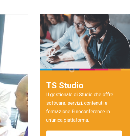
TS Studio
Il gestionale di Studio che offre
software, servizi, contenuti e
formazione Euroconference in
un'unica piattaforma.