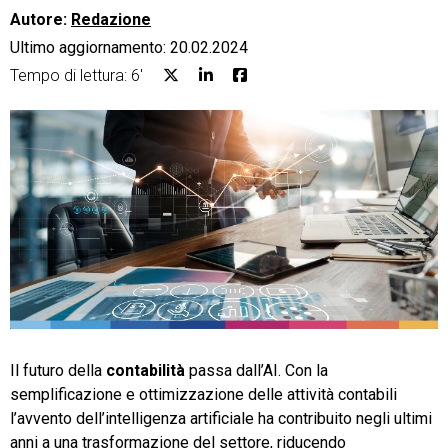
Autore:
Redazione
Ultimo aggiornamento: 20.02.2024
Tempo di lettura: 6'
CRM
Ecommerce
Email Marketing
Fatturazione
Financial Solutions
HR
Trust Services
Il futuro della
contabilità
passa dall’AI. Con la
semplificazione e ottimizzazione delle attività contabili
l’avvento dell’intelligenza artificiale ha contribuito negli ultimi
anni a una trasformazione del settore, riducendo
TeamSystem Corporate