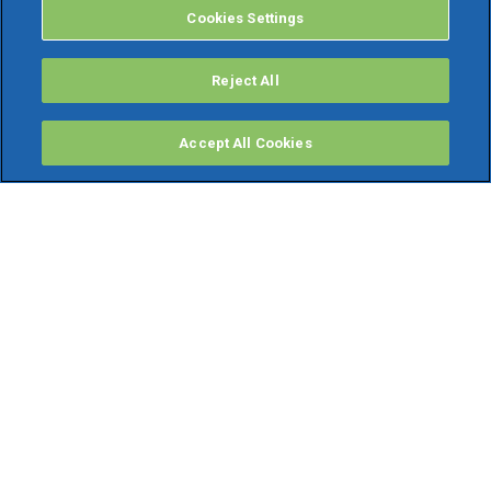
Cookies Settings
Reject All
Accept All Cookies
PRODOTTI
Software ERP
TeamSystem Studio AI
Fatture In Cloud
Soluzioni per Commercialisti
Software Cloud
Gestione contabile fiscale
Software Paghe
Gestionali Gratis
Software Professionisti Gratis
Finanza Agevolata