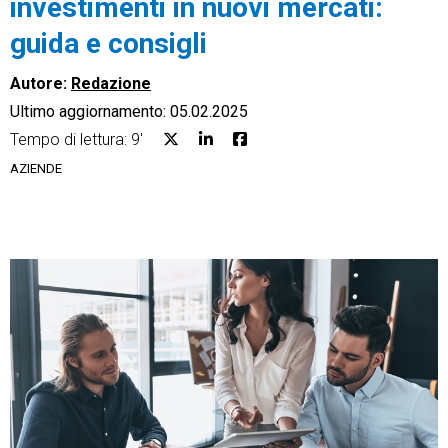
investimenti in nuovi mercati:
guida e consigli
Autore:
Redazione
Ultimo aggiornamento: 05.02.2025
CRM
Tempo di lettura: 9'
Ecommerce
AZIENDE
Email Marketing
Fatturazione
Financial Solutions
HR
Trust Services
TeamSystem Corporate