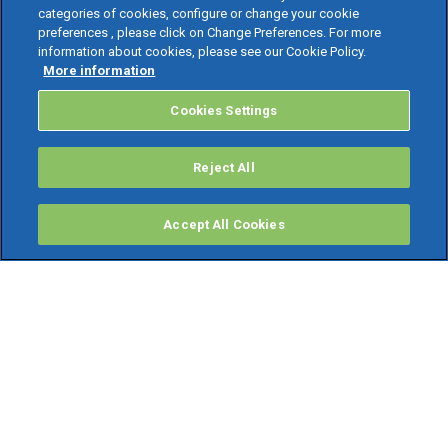
categories of cookies, configure or change your cookie
preferences , please click on Change Preferences. For more
information about cookies, please see our Cookie Policy.
More information
Cookies Settings
Reject All
Accept All Cookies
PRODOTTI
Software ERP
TeamSystem Studio AI
Fatture In Cloud
Soluzioni per Commercialisti
Software Cloud