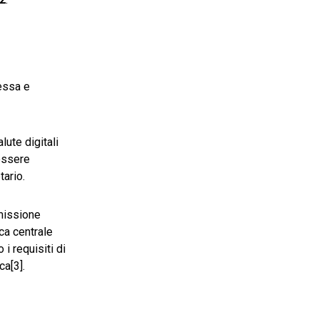
messa e
valute digitali
essere
tario.
emissione
ca centrale
 requisiti di
ca[3].