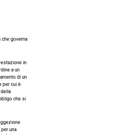
a
che governa
restazione in
rdine a un
gamento di un
e per cui è
 della
bbligo che si
soggezione
 per una