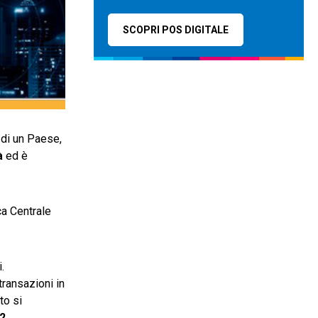
SCOPRI POS DIGITALE
] di un Paese,
tà
ed è
ca Centrale
.
transazioni in
to si
2
.