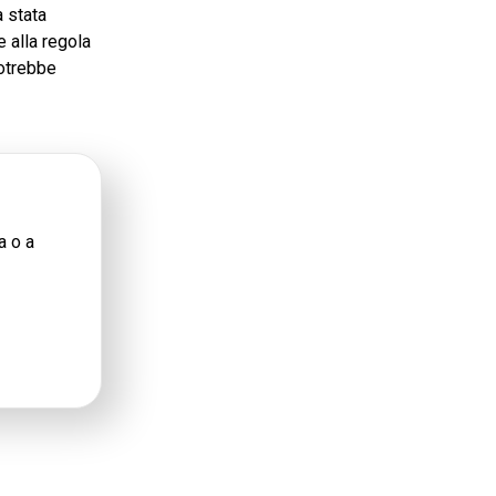
a stata
e alla regola
potrebbe
a o a