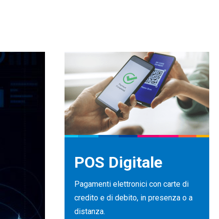
POS Digitale
Pagamenti elettronici con carte di
credito e di debito, in presenza o a
distanza.