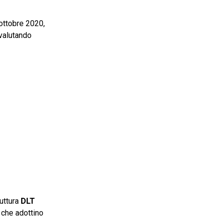
’ottobre 2020,
 valutando
ruttura
DLT
 che adottino