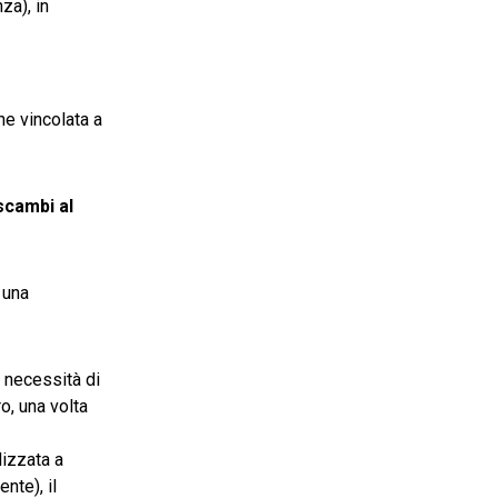
za), in
ne vincolata a
scambi al
 una
a necessità di
o, una volta
lizzata a
nte), il