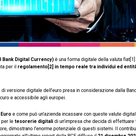
l Bank Digital Currency)
è una forma digitale della valuta fiat[1
ta per il
regolamento[2] in tempo reale tra individui ed enti
 di versione digitale dell’euro presa in considerazione dalla Ban
curo e accessibile agli europei.
l Euro
e come può un’azienda incassare con queste valute digitali
 per le
tesorerie digitali
di un’impresa che decida di effettuare 
re, dimostrano l’enorme potenziale di questi sistemi. Il contribu
ggiornato all’ultimo report della BCE diffuso il
21 dicembre 202