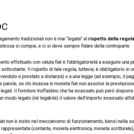
DC
agamento tradizionali non è mai “legata” al
rispetto della regol
stessa si compie, e ci si deve sempre fidare della controparte.
to effettuato con valuta fiat è l’obbligatorietà a eseguire una p
ottostante. Il rispetto di tale regola, tuttavia, è obbligatorio in o
 venduto e prestato a distanza) o a una legge (ad esempio, il pa
e parole, se chi incassa in moneta fiat non assolve la prestazion
 legali. Il fornitore truffaldino che ha incassato può però disporre
n modo legato (né legabile) il valore dell’importo incassato all’o
 fiat non è insito nel meccanismo di funzionamento, bensì nella 
rappresentata (contante, moneta elettronica, moneta scritturale),