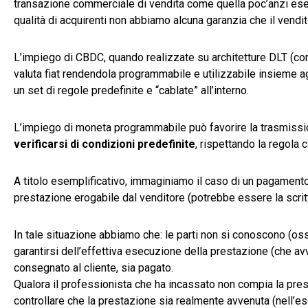
transazione commerciale di vendita come quella poc’anzi esem
qualità di acquirenti non abbiamo alcuna garanzia che il vendi
L’impiego di CBDC, quando realizzate su architetture DLT (co
valuta fiat rendendola programmabile e utilizzabile insieme ag
un set di regole predefinite e “cablate” all’interno.
L’impiego di moneta programmabile può favorire la trasmission
verificarsi di condizioni predefinite
, rispettando la regola 
A titolo esemplificativo, immaginiamo il caso di un pagament
prestazione erogabile dal venditore (potrebbe essere la scri
In tale situazione abbiamo che: le parti non si conoscono (oss
garantirsi dell’effettiva esecuzione della prestazione (che avv
consegnato al cliente, sia pagato.
Qualora il professionista che ha incassato non compia la prest
controllare che la prestazione sia realmente avvenuta (nell’es