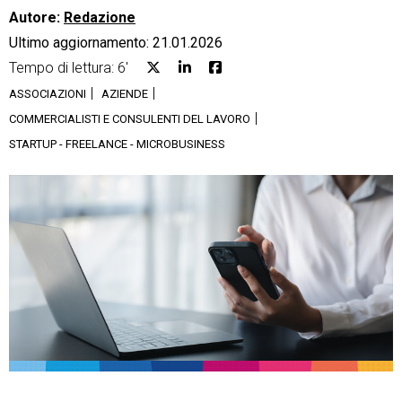
Autore:
Redazione
Ultimo aggiornamento: 21.01.2026
Tempo di lettura: 6'
ASSOCIAZIONI
AZIENDE
CRM
COMMERCIALISTI E CONSULENTI DEL LAVORO
STARTUP - FREELANCE - MICROBUSINESS
Ecommerce
Email Marketing
Fatturazione
Financial Solutions
HR
Trust Services
TeamSystem Corporate