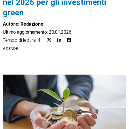
nel 2026 per gli investimenti
green
Autore:
Redazione
Ultimo aggiornamento: 20.01.2026
CRM
Tempo di lettura: 4'
Ecommerce
AZIENDE
Email Marketing
Fatturazione
Financial Solutions
HR
Trust Services
TeamSystem Corporate