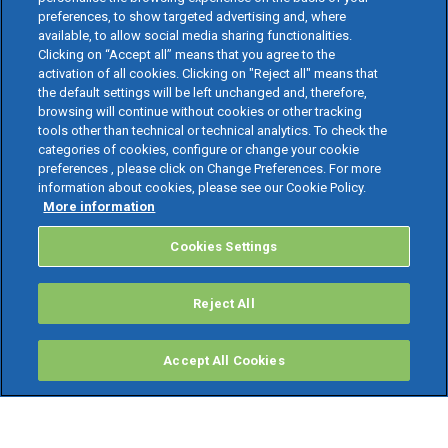
preferences, to show targeted advertising and, where
available, to allow social media sharing functionalities.
Clicking on “Accept all” means that you agree to the
activation of all cookies. Clicking on "Reject all" means that
the default settings will be left unchanged and, therefore,
browsing will continue without cookies or other tracking
tools other than technical or technical analytics. To check the
categories of cookies, configure or change your cookie
preferences , please click on Change Preferences. For more
information about cookies, please see our Cookie Policy.
More information
Cookies Settings
Reject All
Accept All Cookies