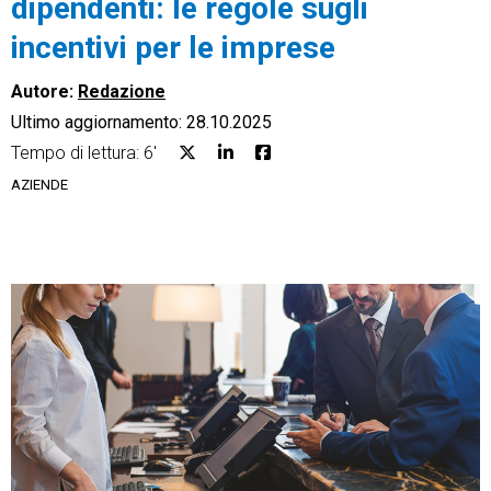
dipendenti: le regole sugli
incentivi per le imprese
Autore:
Redazione
Ultimo aggiornamento: 28.10.2025
CRM
Tempo di lettura: 6'
Ecommerce
AZIENDE
Email Marketing
Fatturazione
Financial Solutions
HR
Trust Services
TeamSystem Corporate