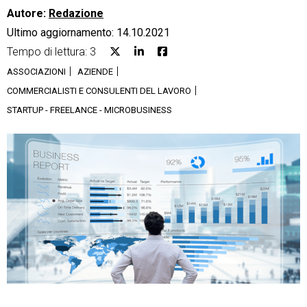
Autore:
Redazione
Ultimo aggiornamento: 14.10.2021
Tempo di lettura: 3
ASSOCIAZIONI
AZIENDE
CRM
COMMERCIALISTI E CONSULENTI DEL LAVORO
STARTUP - FREELANCE - MICROBUSINESS
Ecommerce
Email Marketing
Fatturazione
Financial Solutions
HR
Trust Services
TeamSystem Corporate