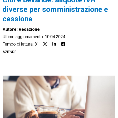
diverse per somministrazione e
cessione
Autore:
Redazione
CRM
Ultimo aggiornamento: 10.04.2024
Ecommerce
Tempo di lettura: 8'
AZIENDE
Email Marketing
Fatturazione
Financial Solutions
HR
Trust Services
TeamSystem Corporate