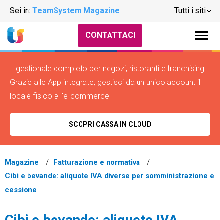
Sei in:
TeamSystem Magazine
Tutti i siti
CONTATTACI
Il gestionale completo per negozi, ristoranti e franchising.
Grazie alle App integrate, gestisci da un unico account il
locale fisico e l'e-commerce.
SCOPRI CASSA IN CLOUD
Magazine
Fatturazione e normativa
Cibi e bevande: aliquote IVA diverse per somministrazione e
cessione
Cibi e bevande: aliquote IVA