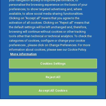
your navigation activity to improve performance, to
personalise the browsing experience on the basis of your
preferences, to show targeted advertising and, where
available, to allow social media sharing functionalities.
Clicking on “Accept all” means that you agree to the
activation of all cookies. Clicking on "Reject all" means that
the default settings will be left unchanged and, therefore,
browsing will continue without cookies or other tracking
tools other than technical or technical analytics. To check the
categories of cookies, configure or change your cookie
preferences , please click on Change Preferences. For more
information about cookies, please see our Cookie Policy.
More information
Cookies Settings
Reject All
Accept All Cookies