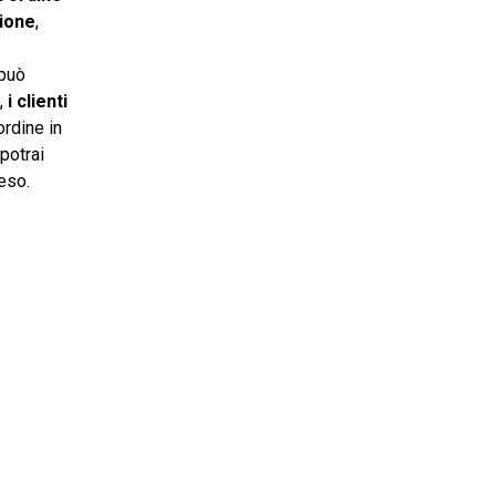
zione
,
 può
o,
i clienti
ordine in
potrai
eso.