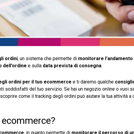
li ordini
, un sistema che permette di
monitorare l’andamento 
o dell’ordine
e sulla
data prevista di consegna
.
egli ordini per il tuo ecommerce
e ti daremo qualche
consiglio
i soddisfatti del tuo servizio. Se hai un negozio online o vuoi s
coprire come il tracking degli ordini può aiutare la tua attività a
per ecommerce?
commerce
, in quanto permette di
monitorare il percorso di u