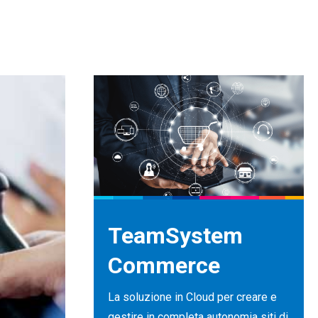
TeamSystem
Commerce
La soluzione in Cloud per creare e
gestire in completa autonomia siti di