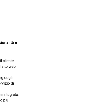
ionalità e
il cliente
l sito web
ng degli
rvizio di
i integrato.
o più