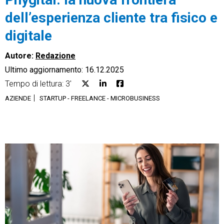
dell’esperienza cliente tra fisico e
digitale
Autore:
Redazione
CRM
Ultimo aggiornamento: 16.12.2025
Ecommerce
Tempo di lettura: 3'
AZIENDE
STARTUP - FREELANCE - MICROBUSINESS
Email Marketing
Fatturazione
Financial Solutions
HR
Trust Services
TeamSystem Corporate