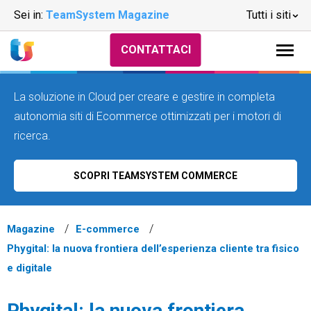
Sei in:
TeamSystem Magazine
Tutti i siti
CONTATTACI
La soluzione in Cloud per creare e gestire in completa
autonomia siti di Ecommerce ottimizzati per i motori di
ricerca.
SCOPRI TEAMSYSTEM COMMERCE
Magazine
E-commerce
Phygital: la nuova frontiera dell’esperienza cliente tra fisico
e digitale
Phygital: la nuova frontiera