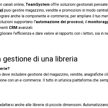
on canali online,
TeamSystem
offre soluzioni gestionali pensate
il
puoi gestire magazzino, vendite e promozioni in modo central
tegrare anche la componente e-commerce, per ampliare il tuo merc
soluzioni supportano l
’automazione dei processi
, il
monitoragg
menti
CRM
avanzati.
iorare l’efficienza e dare valore al rapporto con i lettori, sia in 
gestione di una libreria
rerie?
ve includere gestione del magazzino, vendite, anagrafiche clien
ione con un e-commerce. Il tutto in un’unica piattaforma che sempl
adattarsi anche alle librerie di piccole dimensioni. Automatizzano 