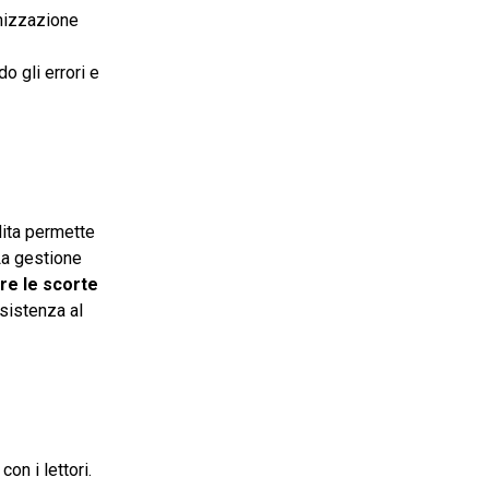
anizzazione
o gli errori e
dita permette
La gestione
re le scorte
sistenza al
on i lettori.