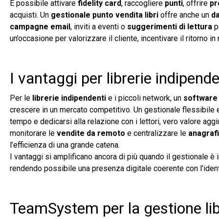
È possibile attivare
fidelity card
, raccogliere
punti
, offrire
pr
acquisti. Un
gestionale punto vendita libri
offre anche un
da
campagne email
, inviti a eventi o
suggerimenti di lettura
pe
un’occasione per valorizzare il cliente, incentivare il ritorno 
I vantaggi per librerie indipend
Per le
librerie indipendenti
e i piccoli network, un
software 
crescere in un mercato competitivo. Un gestionale flessibile
tempo e dedicarsi alla relazione con i lettori, vero valore aggiu
monitorare le
vendite da remoto
e centralizzare le
anagrafi
l’efficienza di una grande catena.
I vantaggi si amplificano ancora di più quando il gestionale è 
rendendo possibile una presenza digitale coerente con l’identit
TeamSystem per la gestione libre