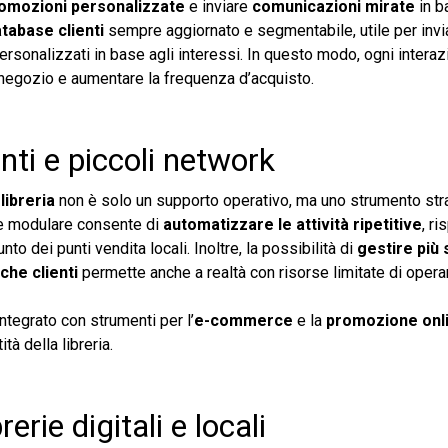
omozioni personalizzate
e inviare
comunicazioni mirate
in b
tabase clienti
sempre aggiornato e segmentabile, utile per invi
rsonalizzati in base agli interessi. In questo modo, ogni intera
in negozio e aumentare la frequenza d’acquisto.
enti e piccoli network
libreria
non è solo un supporto operativo, ma uno strumento str
 e modulare consente di
automatizzare le attività ripetitive
, r
nto dei punti vendita locali. Inoltre, la possibilità di
gestire più 
che clienti
permette anche a realtà con risorse limitate di opera
integrato con strumenti per l’
e-commerce
e la
promozione onl
à della libreria.
rie digitali e locali