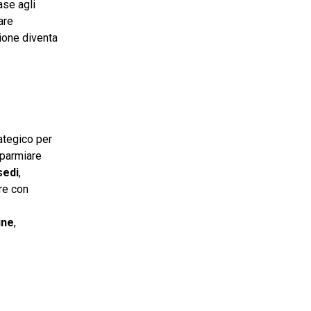
ase agli
are
zione diventa
ategico per
isparmiare
sedi
,
re con
ine
,