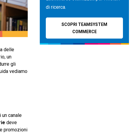
di ricerca.
SCOPRI TEAMSYSTEM
COMMERCE
a delle
io, un
urre gli
 guida vediamo
i un canale
rie
deve
le promozioni