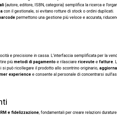
ali
(autore, editore, ISBN, categoria) semplifica la ricerca e l’org
ca
con il gestionale, si evitano rotture di stock o ordini duplicati.
 barcode
permettono una gestione più veloce e accurata, riducend
ocità e precisione in cassa. L’interfaccia semplificata per la ven
stire più
metodi di pagamento
e rilasciare
ricevute
e
fatture
. 
i può ricollegare il prodotto allo scontrino originario,
aggiorna
mer experience
e consente al personale di concentrarsi sull’as
nti
RM e fidelizzazione
, fondamentali per creare relazioni durature c