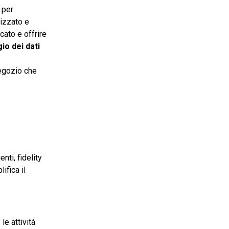
 per
izzato e
ato e offrire
io dei dati
negozio che
ti, fidelity
ifica il
le attività