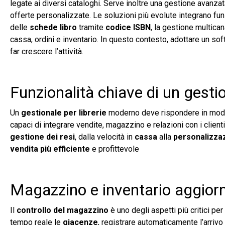
legate ai diversi cataloghi. Serve inoltre una gestione avanza
offerte personalizzate. Le soluzioni più evolute integrano fun
delle
schede libro
tramite
codice ISBN
, la gestione multica
cassa, ordini e inventario. In questo contesto, adottare un so
far crescere l’attività.
Funzionalità chiave di un gest
Un
gestionale per librerie
moderno deve rispondere in modo c
capaci di integrare vendite, magazzino e relazioni con i client
gestione dei resi
, dalla velocità in
cassa
alla
personalizzaz
vendita più efficiente
e profittevole
Magazzino e inventario aggior
Il
controllo del magazzino
è uno degli aspetti più critici per
tempo reale le
giacenze
, registrare automaticamente l’arrivo 