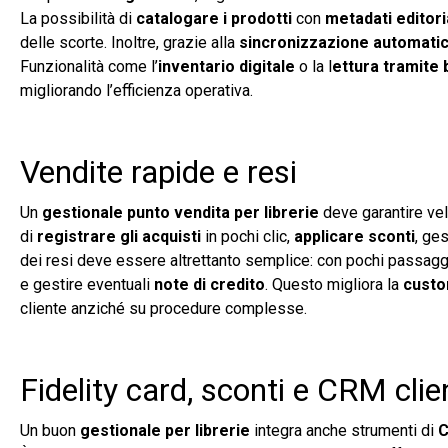
La possibilità di
catalogare i prodotti
con
metadati editori
delle scorte. Inoltre, grazie alla
sincronizzazione automati
Funzionalità come l’
inventario digitale
o la l
ettura tramite
migliorando l’efficienza operativa.
Vendite rapide e resi
Un
gestionale punto vendita per librerie
deve garantire vel
di
registrare gli acquisti
in pochi clic,
applicare sconti
, ge
dei resi deve essere altrettanto semplice: con pochi passaggi s
e gestire eventuali
note di credito
. Questo migliora la
custo
cliente anziché su procedure complesse.
Fidelity card, sconti e CRM clie
Un buon
gestionale per librerie
integra anche strumenti di
C