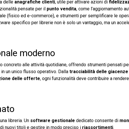
ta delle
anagrafiche clienti
, utile per attivare azioni di
fidelizza
zionalità pensate per il
punto vendita
, come l’aggiornamento a
nale (fisico ed e-commerce), e strumenti per semplificare le oper
ftware specifico per librerie non è solo un vantaggio, ma un accel
ionale moderno
oncreto alle attività quotidiane, offrendo strumenti pensati per
i in un unico flusso operativo. Dalla
tracciabilità delle giacenz
ione delle offerte
, ogni funzionalità deve contribuire a rendere 
nato
 una libreria. Un
software gestionale
dedicato consente di
moni
di nuovi titoli e gestire in modo preciso i
riassortimenti
.