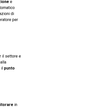
zione
e
utomatico
azioni di
eratore per
 il settore e
e
alla
il
punto
torare
in