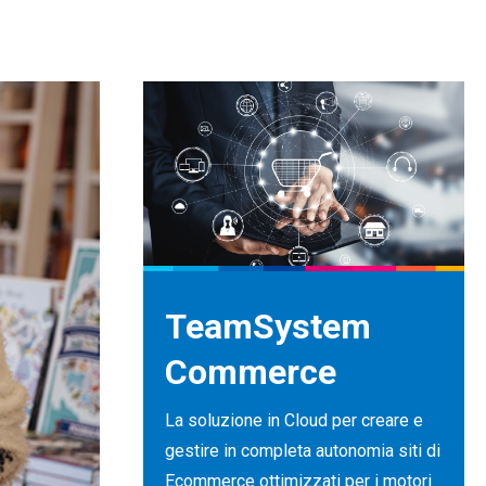
TeamSystem
Commerce
La soluzione in Cloud per creare e
gestire in completa autonomia siti di
Ecommerce ottimizzati per i motori