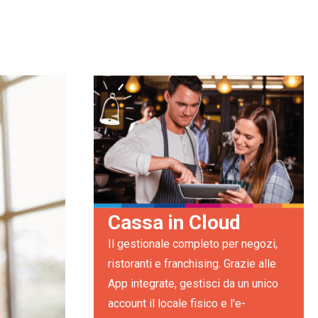
Cassa in Cloud
Il gestionale completo per negozi,
ristoranti e franchising. Grazie alle
App integrate, gestisci da un unico
account il locale fisico e l'e-