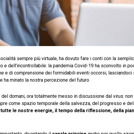
socialità sempre più virtuale, ha dovuto fare i conti con la semplic
ato e dell’incontrollabile: la pandemia Covid-19 ha sconvolto in po
one e di comprensione dei formidabili eventi occorsi, lasciandoci 
e ha minato la nostra percezione del futuro.
o del domani, ora totalmente messo in discussione dal virus: non 
sempre come spazio temporale della salvezza, del progresso e del
utte le nostre energie, il tempo della riflessione, della pian
mportante, diventando il
canale principe
anche per quelle azie