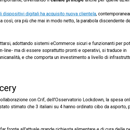
 dispositivi digitali ha acquisito nuova clientela
, contemporanea
ma così, ora più che mai in modo netto, la parabola discendente de
arsi, adottando sistemi eCommerce sicuri e funzionanti per pot
n-line- ma di essere soprattutto pronti e operativi, si traduce in
mnicanalità, e che comporta un investimento a livello di infrastruttu
cery
 collaborazione con Crif, dell’Osservatorio Lockdown, la spesa onl
tato stimato che 3 italiani su 4 hanno ordinato cibo da asporto, 
far fronte all’attuale grande richiesta alimentare e di cura delle 