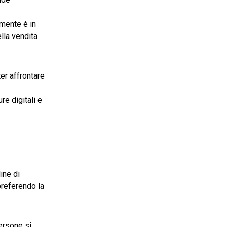
mente è in
lla vendita
er affrontare
re digitali e
ine di
preferendo la
persone si