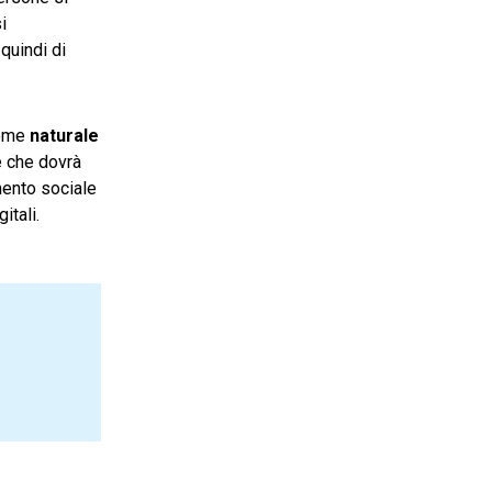
i
quindi di
come
naturale
è che dovrà
mento sociale
itali.