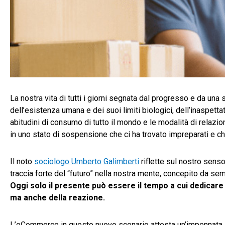
La nostra vita di tutti i giorni segnata dal progresso e da una 
dell’esistenza umana e dei suoi limiti biologici, dell’inaspett
abitudini di consumo di tutto il mondo e le modalità di relazi
in uno stato di sospensione che ci ha trovato impreparati e ch
Il noto
sociologo Umberto Galimberti
riflette sul nostro sens
traccia forte del “futuro” nella nostra mente, concepito da 
Oggi solo il presente può essere il tempo a cui dedicare t
ma anche della reazione.
L’eCommerce in questo nuovo scenario attesta un’impennata i