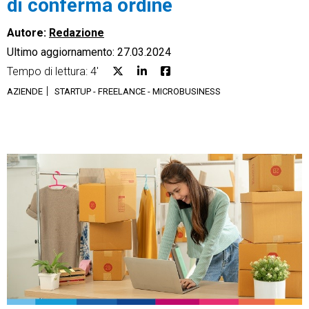
di conferma ordine
Autore:
Redazione
Ultimo aggiornamento: 27.03.2024
Tempo di lettura: 4'
CRM
AZIENDE
STARTUP - FREELANCE - MICROBUSINESS
Ecommerce
Email Marketing
Fatturazione
Financial Solutions
HR
Trust Services
TeamSystem Corporate