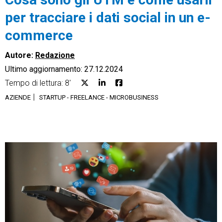
per tracciare i dati social in un e-
commerce
Autore:
Redazione
CRM
Ultimo aggiornamento: 27.12.2024
Ecommerce
Tempo di lettura: 8'
AZIENDE
STARTUP - FREELANCE - MICROBUSINESS
Email Marketing
Fatturazione
Financial Solutions
HR
Trust Services
TeamSystem Corporate