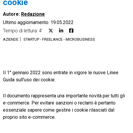
cookie
Autore:
Redazione
Ultimo aggiornamento: 19.05.2022
Tempo di lettura: 4'
CRM
AZIENDE
STARTUP - FREELANCE - MICROBUSINESS
Ecommerce
Email Marketing
Il 1° gennaio 2022 sono entrate in vigore le nuove Linee
Fatturazione
Guida sull’uso dei cookie.
Financial Solutions
Il documento rappresenta una importante novità per tutti gli
HR
e-commerce. Per evitare sanzioni o reclami è pertanto
essenziale sapere come gestire i cookie rilasciati dal
Trust Services
proprio sito e-commerce.
TeamSystem Corporate