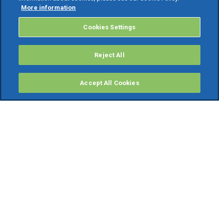
More information
Cookies Settings
Reject All
Accept All Cookies
PRODOTTI
Software ERP
TeamSystem Studio AI
Fatture In Cloud
Soluzioni per Commercialisti
Software Cloud
Gestione contabile fiscale
Software Paghe
Gestionali Gratis