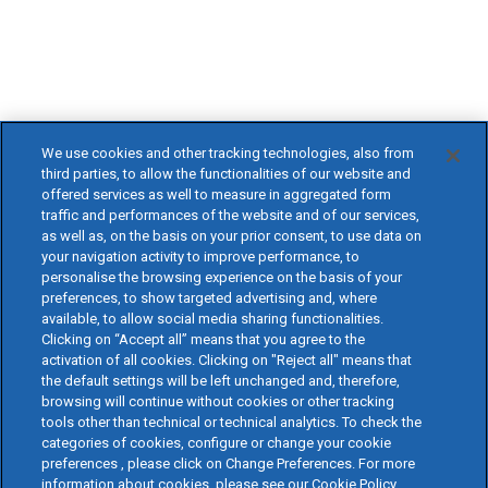
We use cookies and other tracking technologies, also from
third parties, to allow the functionalities of our website and
offered services as well to measure in aggregated form
traffic and performances of the website and of our services,
as well as, on the basis on your prior consent, to use data on
your navigation activity to improve performance, to
personalise the browsing experience on the basis of your
preferences, to show targeted advertising and, where
available, to allow social media sharing functionalities.
Clicking on “Accept all” means that you agree to the
activation of all cookies. Clicking on "Reject all" means that
the default settings will be left unchanged and, therefore,
browsing will continue without cookies or other tracking
tools other than technical or technical analytics. To check the
categories of cookies, configure or change your cookie
preferences , please click on Change Preferences. For more
information about cookies, please see our Cookie Policy.