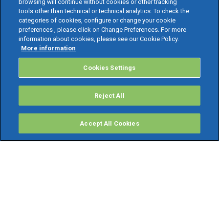
browsing will continue without cookies or other tracking
tools other than technical or technical analytics. To check the
categories of cookies, configure or change your cookie
preferences , please click on Change Preferences. For more
information about cookies, please see our Cookie Policy.
More information
Cookies Settings
Reject All
Accept All Cookies
PRODOTTI
Software ERP
TeamSystem Studio AI
Fatture In Cloud
Soluzioni per Commercialisti