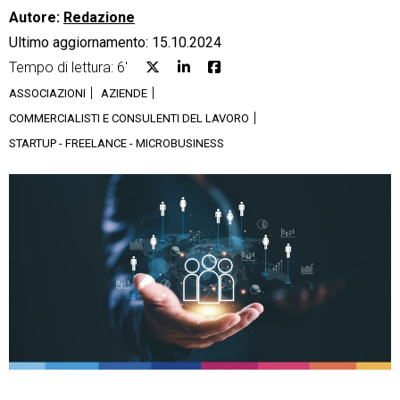
Autore:
Redazione
Ultimo aggiornamento: 15.10.2024
Tempo di lettura: 6'
ASSOCIAZIONI
AZIENDE
CRM
COMMERCIALISTI E CONSULENTI DEL LAVORO
STARTUP - FREELANCE - MICROBUSINESS
Ecommerce
Email Marketing
Fatturazione
Financial Solutions
HR
Trust Services
TeamSystem Corporate