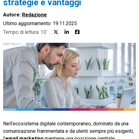
strategie e vantaggi
Autore:
Redazione
Ultimo aggiornamento: 19.11.2025
Tempo di lettura: 10'
CRM
Ecommerce
Email Marketing
Fatturazione
Financial Solutions
HR
Trust Services
Nell’ecosistema digitale contemporaneo, dominato da una
comunicazione frammentata e da utenti sempre più esigenti,
TeamSystem Corporate
l’
email marketing
mantiene una posizione centrale