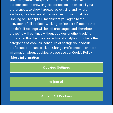
personalise the browsing experience on the basis of your
preferences, to show targeted advertising and, where
available, to allow social media sharing functionalities.
Clicking on “Accept all” means that you agree to the
activation of all cookies. Clicking on "Reject all" means that
the default settings will be left unchanged and, therefore,
browsing will continue without cookies or other tracking
tools other than technical or technical analytics. To check the
categories of cookies, configure or change your cookie
preferences , please click on Change Preferences. For more
information about cookies, please see our Cookie Policy.
More information
Cookies Settings
Reject All
Accept All Cookies