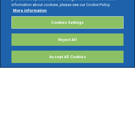
information about cookies, please see our Cookie Policy.
More information
Cookies Settings
Reject All
Accept All Cookies
PRODOTTI
Software ERP
TeamSystem Studio AI
Fatture In Cloud
Soluzioni per Commercialisti
Software Cloud
Gestione contabile fiscale
Software Paghe