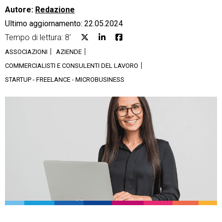
Autore:
Redazione
Ultimo aggiornamento: 22.05.2024
Tempo di lettura: 8'
ASSOCIAZIONI
AZIENDE
CRM
COMMERCIALISTI E CONSULENTI DEL LAVORO
STARTUP - FREELANCE - MICROBUSINESS
Ecommerce
Email Marketing
Fatturazione
Financial Solutions
HR
Trust Services
TeamSystem Corporate