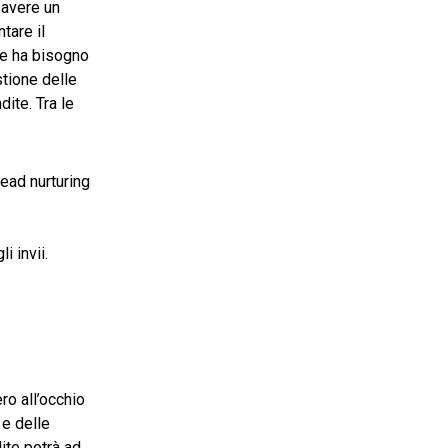
 avere un
tare il
ce ha bisogno
stione delle
dite. Tra le
lead nurturing
invii. ​
ro all’occhio
 e delle
ite potrà ad