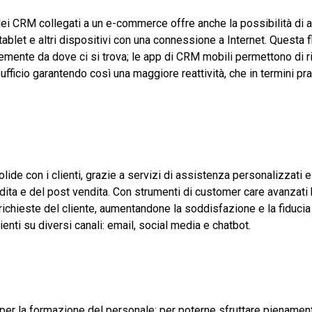
 dei CRM collegati a un e-commerce offre anche la possibilità di 
tablet e altri dispositivi con una connessione a Internet. Questa f
emente da dove ci si trova; le app di CRM mobili permettono di r
fficio garantendo così una maggiore reattività, che in termini prat
lide con i clienti, grazie a servizi di assistenza personalizzati 
ndita e del post vendita. Con strumenti di customer care avanzati 
e richieste del cliente, aumentandone la soddisfazione e la fiducia
ienti su diversi canali: email, social media e chatbot.
r la formazione del personale; per poterne sfruttare pienamen