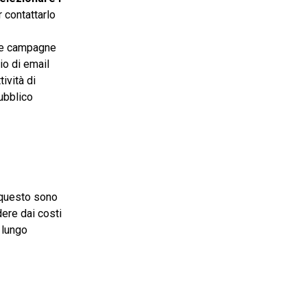
 contattarlo
 le campagne
io di email
ività di
pubblico
 questo sono
dere dai costi
 lungo