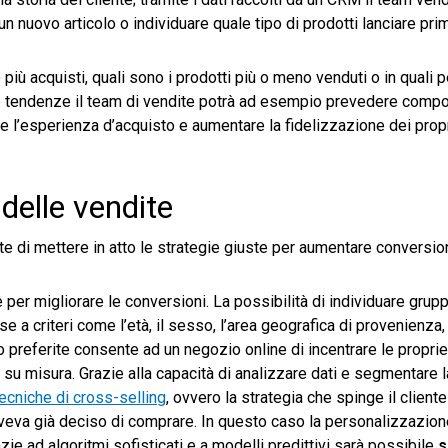
 nuovo articolo o individuare quale tipo di prodotti lanciare pri
iù acquisti, quali sono i prodotti più o meno venduti o in quali p
ste tendenze il team di vendite potrà ad esempio prevedere comp
e l’esperienza d’acquisto e aumentare la fidelizzazione dei propri
delle vendite
e di mettere in atto le strategie giuste per aumentare conversion
 per migliorare le conversioni. La possibilità di individuare gruppi
 a criteri come l’età, il sesso, l’area geografica di provenienza, 
zzo preferite consente ad un negozio online di incentrare le proprie
su misura. Grazie alla capacità di analizzare dati e segmentare la
ecniche di cross-selling
, ovvero la strategia che spinge il client
aveva già deciso di comprare. In questo caso la personalizzazion
e ad algoritmi sofisticati e a modelli predittivi sarà possibile
s