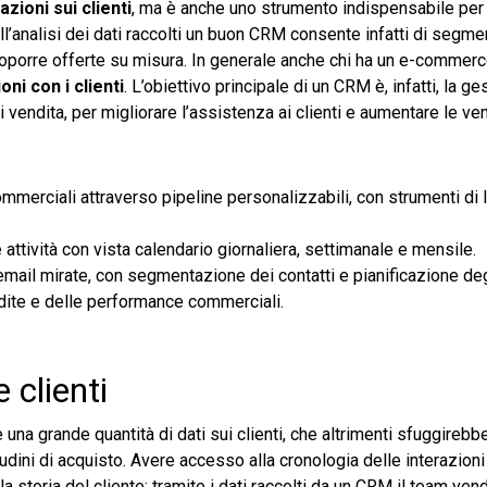
zioni sui clienti
, ma è anche uno strumento indispensabile per
’analisi dei dati raccolti un buon CRM consente infatti di segmen
roporre offerte su misura. In generale anche chi ha un e-commer
oni con i clienti
. L’obiettivo principale di un CRM è, infatti, la ge
i vendita, per migliorare l’assistenza ai clienti e aumentare le ven
ommerciali attraverso pipeline personalizzabili, con strumenti di 
tività con vista calendario giornaliera, settimanale e mensile. ​
il mirate, con segmentazione dei contatti e pianificazione degli 
endite e delle performance commerciali.
 clienti
una grande quantità di dati sui clienti, che altrimenti sfuggirebbe
udini di acquisto. Avere accesso alla cronologia delle interazioni
storia del cliente; tramite i dati raccolti da un CRM il team vend