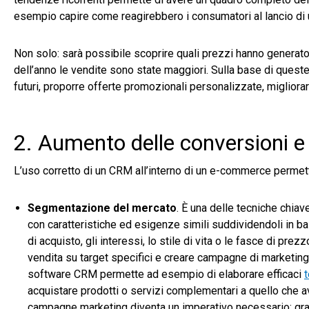
esempio capire come reagirebbero i consumatori al lancio di un
Non solo: sarà possibile scoprire quali prezzi hanno generato p
dell’anno le vendite sono state maggiori. Sulla base di que
futuri, proporre offerte promozionali personalizzate, migliorar
2. Aumento delle conversioni e 
L’uso corretto di un CRM all’interno di un e-commerce permett
Segmentazione del mercato
. È una delle tecniche chiave
con caratteristiche ed esigenze simili suddividendoli in base
di acquisto, gli interessi, lo stile di vita o le fasce di pre
vendita su target specifici e creare campagne di marketing 
software CRM permette ad esempio di elaborare efficaci
t
acquistare prodotti o servizi complementari a quello che 
campagne marketing diventa un imperativo necessario: grazi