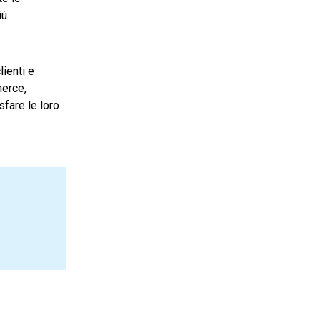
iù
lienti e
merce,
sfare le loro