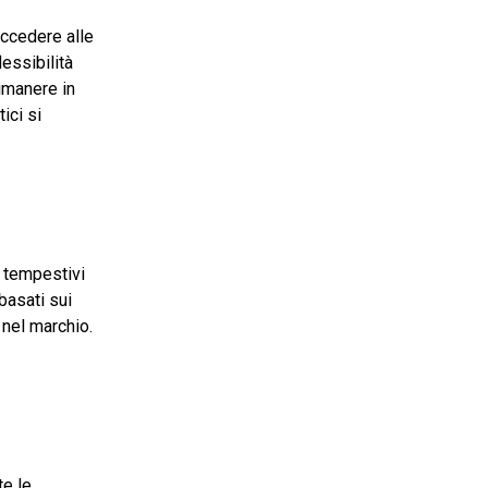
accedere alle
lessibilità
imanere in
ici si
e tempestivi
basati sui
 nel marchio.
te le