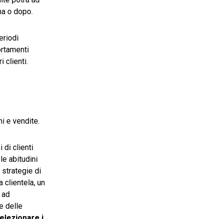
ma o dopo.
eriodi
ortamenti
 clienti.
i e vendite.
 di clienti
le abitudini
 strategie di
 clientela, un
e ad
e delle
elezionare i