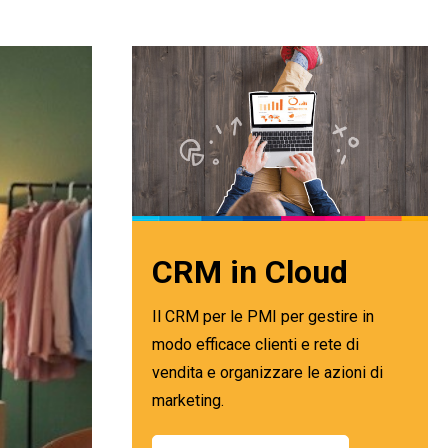
CRM in Cloud
Il CRM per le PMI per gestire in
modo efficace clienti e rete di
vendita e organizzare le azioni di
marketing.