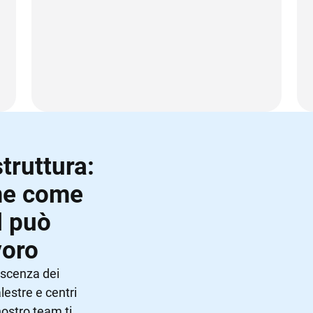
struttura:
me come
d può
voro
oscenza dei
lestre e centri
 nostro team ti