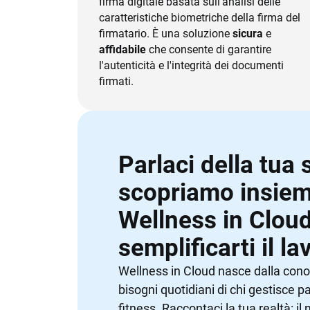
firma digitale basata sull'analisi delle
caratteristiche biometriche della firma del
firmatario. È una soluzione
sicura
e
affidabile
che consente di garantire
l'autenticità e l'integrità dei documenti
firmati.
Parlaci della tua 
scopriamo insie
Wellness in Clou
semplificarti il la
Wellness in Cloud nasce dalla con
bisogni quotidiani di chi gestisce pa
fitness. Raccontaci la tua realtà: il