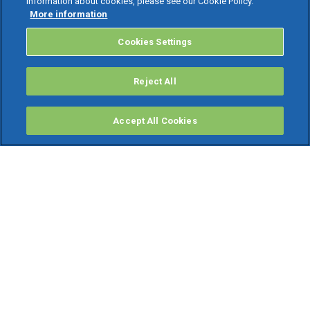
information about cookies, please see our Cookie Policy.
More information
Cookies Settings
Reject All
Accept All Cookies
PRODOTTI
Software ERP
TeamSystem Studio AI
Fatture In Cloud
Soluzioni per Commercialisti
Software Cloud
Gestione contabile fiscale
Software Paghe
Gestionali Gratis