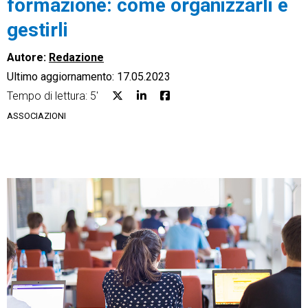
formazione: come organizzarli e
gestirli
Autore:
Redazione
Ultimo aggiornamento: 17.05.2023
CRM
Tempo di lettura: 5'
Ecommerce
ASSOCIAZIONI
Email Marketing
Fatturazione
Financial Solutions
HR
Trust Services
TeamSystem Corporate