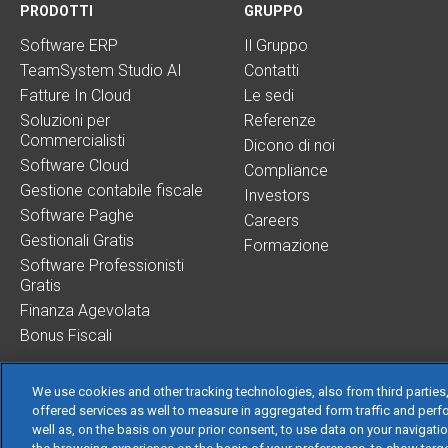
PRODOTTI
GRUPPO
Software ERP
Il Gruppo
TeamSystem Studio AI
Contatti
Fatture In Cloud
Le sedi
Soluzioni per
Referenze
Commercialisti
Dicono di noi
Software Cloud
Compliance
Gestione contabile fiscale
Investors
Software Paghe
Careers
Gestionali Gratis
Formazione
Software Professionisti
Gratis
Finanza Agevolata
Bonus Fiscali
We use cookies and other tracking technologies, also from third parties,
offered services as well to measure in aggregated form traffic and perf
well as, on the basis on your prior consent, to use data on your navigati
TeamSystem S.p.A.