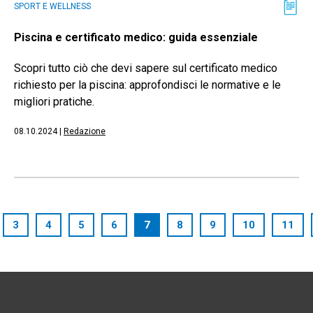
SPORT E WELLNESS
Piscina e certificato medico: guida essenziale
Scopri tutto ciò che devi sapere sul certificato medico
richiesto per la piscina: approfondisci le normative e le
migliori pratiche.
08.10.2024
|
Redazione
3
4
5
6
7
8
9
10
11