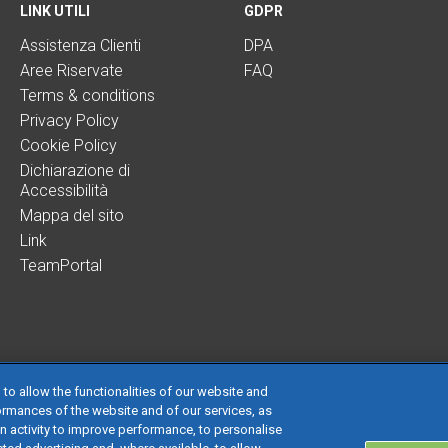
LINK UTILI
GDPR
Assistenza Clienti
DPA
Aree Riservate
FAQ
Terms & conditions
Privacy Policy
Cookie Policy
Dichiarazione di
Accessibilità
Mappa del sito
Link
TeamPortal
 to allow the functionalities of our website and
ormances of the website and of our services, as
on activity to improve performance, to personalise
 società con socio unico soggetta all’attività di direzione e coordinamento di TeamS