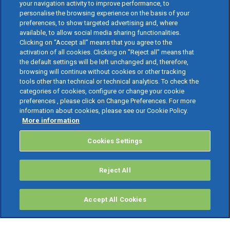
your navigation activity to improve performance, to
personalise the browsing experience on the basis of your
preferences, to show targeted advertising and, where
available, to allow social media sharing functionalities.
Clicking on “Accept all” means that you agree to the
activation of all cookies. Clicking on "Reject all" means that
the default settings will be left unchanged and, therefore,
browsing will continue without cookies or other tracking
tools other than technical or technical analytics. To check the
categories of cookies, configure or change your cookie
preferences , please click on Change Preferences. For more
information about cookies, please see our Cookie Policy.
More information
Cookies Settings
Reject All
Accept All Cookies