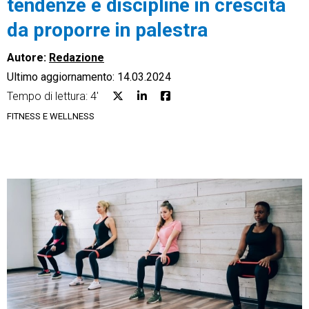
tendenze e discipline in crescita
da proporre in palestra
Autore:
Redazione
Ultimo aggiornamento: 14.03.2024
CRM
Tempo di lettura: 4'
Ecommerce
FITNESS E WELLNESS
Email Marketing
Fatturazione
Financial Solutions
HR
Trust Services
TeamSystem Corporate