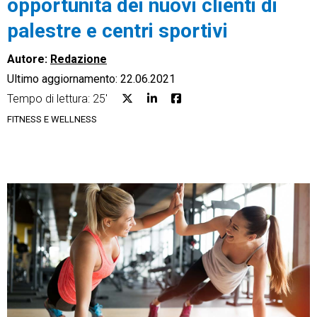
opportunità dei nuovi clienti di
palestre e centri sportivi
Autore:
Redazione
Ultimo aggiornamento: 22.06.2021
CRM
Tempo di lettura: 25'
Ecommerce
FITNESS E WELLNESS
Email Marketing
Fatturazione
Financial Solutions
HR
Trust Services
TeamSystem Corporate