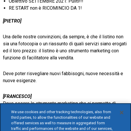
Obiettivo SETTEMBRE 2021: Puliti!!!
RE START non è RICOMINCIO DA 1!
[PIETRO]
Una delle nostre convinzioni, da sempre, è che il listino non
sia una fotocopia o un riassunto di quali servizi siano erogati
ed il loro prezzo: il listino è uno strumento marketing con
funzione di facilitatore alla vendita.
Deve poter risvegliare nuovi fabbisogni, nuove necessità e
nuove esigenze.
[FRANCESCO]
Deve essere lo strumento marketing che ci permette di
creare abbonamenti o di vendere servizi propedeutici alla
We use cookies and other tracking technologies, also from
vendita di altri servizi a maggior valore aggiunto.
third parties, to allow the functionalities of our website and
offered services as well to measure in aggregated form
traffic and performances of the website and of our services,