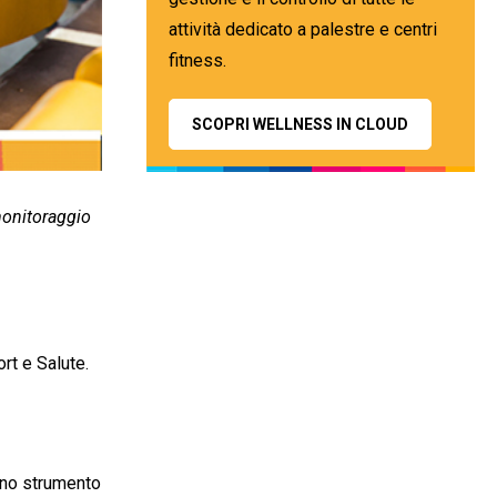
attività dedicato a palestre e centri
fitness.
SCOPRI WELLNESS IN CLOUD
 monitoraggio
rt e Salute.
 uno strumento