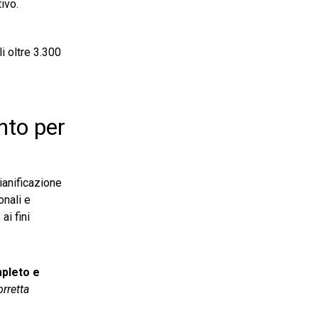
ivo.
i oltre 3.300
ento per
pianificazione
onali e
ai fini
pleto e
orretta