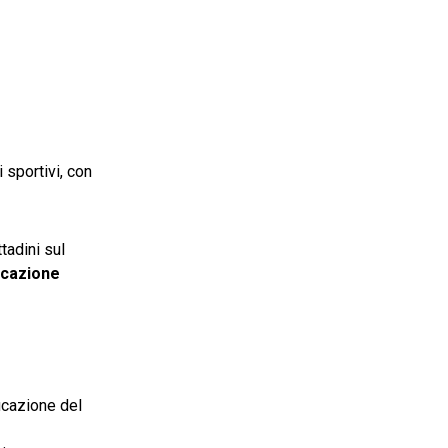
 sportivi, con
ttadini sul
icazione
ficazione del