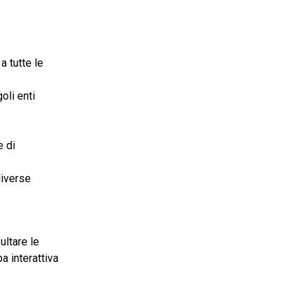
a tutte le
oli enti
e di
diverse
ultare le
a interattiva