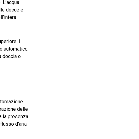
o. L’acqua
lle docce e
l’intera
uperiore. I
do automatico,
a doccia o
automazione
omazione delle
ta la presenza
flusso d’aria