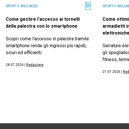
SPORT E WELLNESS
SPORT E WELLN
Come gestire l’accesso ai tornelli
Come ottimi
della palestra con lo smartphone
armadietti i
elettronich
Scopri come l’accesso in palestra tramite
smartphone rende gli ingressi più rapidi,
Serrature ele
sicuri ed efficienti.
gli spogliatoi
fitness, term
28.07.2026
|
Redazione
21.07.2026
|
Red