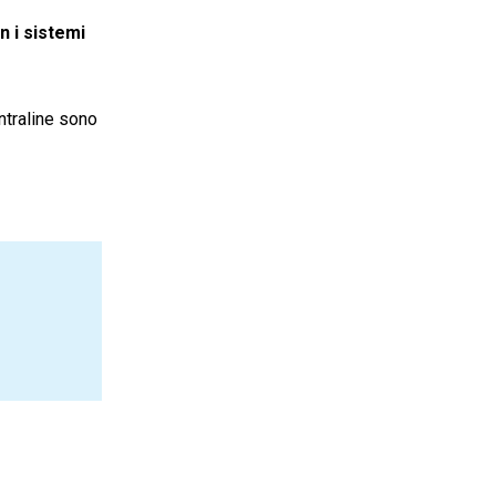
n i sistemi
ntraline sono