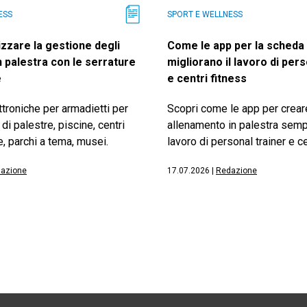
ESS
SPORT E WELLNESS
zzare la gestione degli
Come le app per la scheda 
n palestra con le serrature
migliorano il lavoro di pers
e
e centri fitness
ttroniche per armadietti per
Scopri come le app per crear
 di palestre, piscine, centri
allenamento in palestra sempli
e, parchi a tema, musei.
lavoro di personal trainer e ce
azione
17.07.2026
|
Redazione