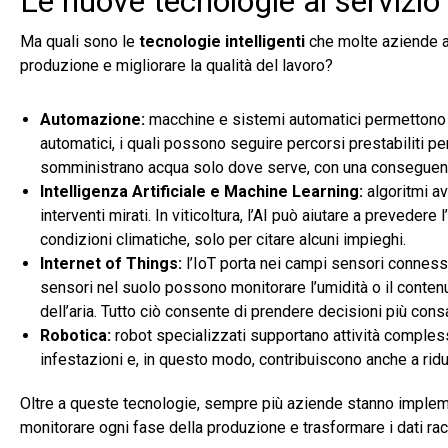
Le nuove tecnologie al servizio 
Ma quali sono le
tecnologie intelligenti
che molte aziende ag
produzione e migliorare la qualità del lavoro?
Automazione:
macchine e sistemi automatici permettono di 
automatici, i quali possono seguire percorsi prestabiliti pe
somministrano acqua solo dove serve, con una conseguent
Intelligenza Artificiale e Machine Learning:
algoritmi av
interventi mirati. In viticoltura, l’AI può aiutare a prevedere
condizioni climatiche, solo per citare alcuni impieghi.
Internet of Things:
l’IoT porta nei campi sensori connessi
sensori nel suolo possono monitorare l’umidità o il contenu
dell’aria. Tutto ciò consente di prendere decisioni più cons
Robotica:
robot specializzati supportano attività complesse
infestazioni e, in questo modo, contribuiscono anche a ridu
Oltre a queste tecnologie, sempre più aziende stanno impl
monitorare ogni fase della produzione e trasformare i dati rac