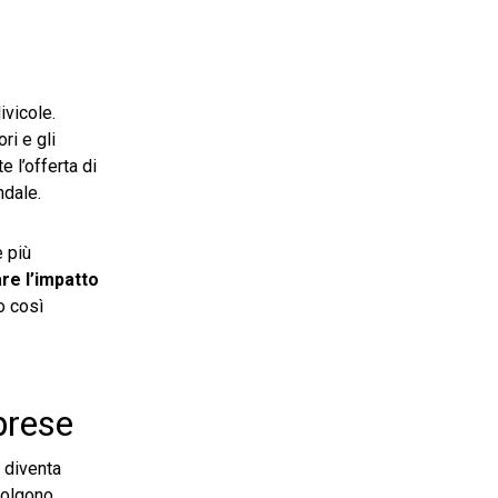
ivicole.
ri e gli
 l’offerta di
ndale.
e più
re l’impatto
o così
prese
, diventa
olgono