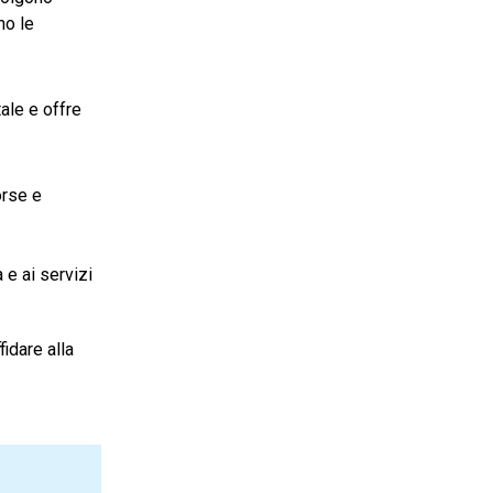
no le
tale e offre
orse e
 e ai servizi
fidare alla