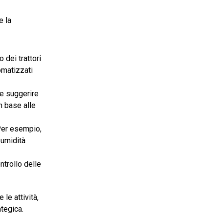
e la
 dei trattori
omatizzati
 e suggerire
in base alle
 Per esempio,
 umidità
ntrollo delle
le attività,
ategica.