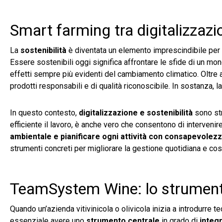
Smart farming tra digitalizzazio
La
sostenibilità
è diventata un elemento imprescindibile per tut
Essere sostenibili oggi significa affrontare le sfide di un m
effetti sempre più evidenti del cambiamento climatico. Oltre 
prodotti responsabili e di qualità riconoscibile. In sostanza, l
In questo contesto,
digitalizzazione e sostenibilità
sono str
efficiente il lavoro, è anche vero che consentono di intervenir
ambientale e pianificare ogni attività con consapevolez
strumenti concreti per migliorare la gestione quotidiana e costr
TeamSystem Wine: lo strumento 
Quando un’azienda vitivinicola o olivicola inizia a introdurre 
essenziale avere uno
strumento centrale
in grado di
integ