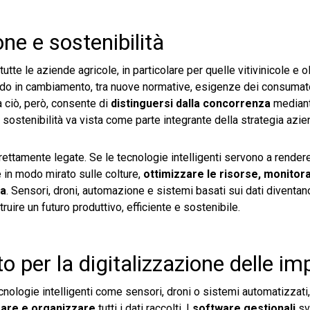
ne e sostenibilità
te le aziende agricole, in particolare per quelle vitivinicole e ol
ondo in cambiamento, tra nuove normative, esigenze dei consumato
a ciò, però, consente di
distinguersi dalla concorrenza
mediante
a sostenibilità va vista come parte integrante della strategia azie
ettamente legate. Se le tecnologie intelligenti servono a render
e in modo mirato sulle colture,
ottimizzare le risorse, monitora
za
. Sensori, droni, automazione e sistemi basati sui dati diventan
uire un futuro produttivo, efficiente e sostenibile.
per la digitalizzazione delle im
tecnologie intelligenti come sensori, droni o sistemi automatizzati
rare e organizzare
tutti i dati raccolti. I
software gestionali
sv