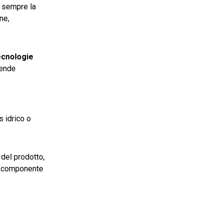
e sempre la
ne,
tecnologie
iende
s idrico o
 del prodotto,
na componente