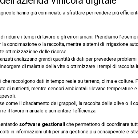
dell’azienda vinicola digitale
ricole hanno già cominciato a sfruttare per rendere più efficient
ridurre i tempi di lavoro e gli errori umani. Prendiamo l’esempio
r la concimazione o la raccolta, mentre sistemi di irrigazione aut
e ottimizzazione delle risorse.
anzati analizzano grandi quantità di dati per prevedere problemi
 l’insorgere di malattie della vite o ottimizzare i tempi di raccolta 
 che raccolgono dati in tempo reale su terreno, clima e colture.
to di nutrienti, mentre sensori ambientali rilevano temperature e
apevoli.
 come il diradamento dei grappoli, la raccolta delle olive o il co
rre il lavoro manuale e aumentare l’efficienza.
ementando
software gestionali
che permettono di coordinare tutte 
colti in informazioni utili per una gestione più consapevole e str