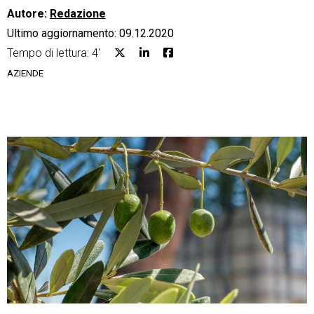
Autore:
Redazione
Ultimo aggiornamento: 09.12.2020
Tempo di lettura: 4'
AZIENDE
CRM
Ecommerce
Email Marketing
Fatturazione
Financial Solutions
HR
Trust Services
TeamSystem Corporate