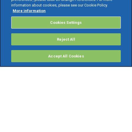
information about cookies, please see our Cookie Policy.
More information
Cookies Settings
Reject All
Accept All Cookies
PRODOTTI
Software ERP
TeamSystem Studio AI
Fatture In Cloud
Soluzioni per Commercialisti
Software Cloud
Gestione contabile fiscale
Software Paghe